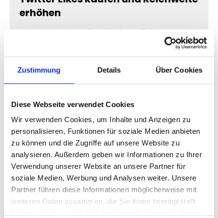
erhöhen
Wenn du Twitter Likes kaufen möchtest,
kannst du deine Tweets gezielt pushen und
mehr Reichweite erzielen. Tweets mit vielen
Likes wirken für andere Nutzer deutlich
Zustimmung
Details
Über Cookies
attraktiver und werden häufiger angeklickt.
Unsere Twitter Likes helfen dir dabei:
Diese Webseite verwendet Cookies
deine Twitter Reichweite zu erhöhen
Wir verwenden Cookies, um Inhalte und Anzeigen zu
mehr Engagement für deine Tweets zu
personalisieren, Funktionen für soziale Medien anbieten
erhalten
zu können und die Zugriffe auf unsere Website zu
dein Profil professioneller wirken zu lassen
analysieren. Außerdem geben wir Informationen zu Ihrer
mehr Aufmerksamkeit für deine Inhalte zu
Verwendung unserer Website an unsere Partner für
bekommen
soziale Medien, Werbung und Analysen weiter. Unsere
Partner führen diese Informationen möglicherweise mit
Gerade wenn du einen wichtigen Tweet
weiteren Daten zusammen, die Sie ihnen bereitgestellt
veröffentlichst oder eine Kampagne startest,
haben oder die sie im Rahmen Ihrer Nutzung der Dienste