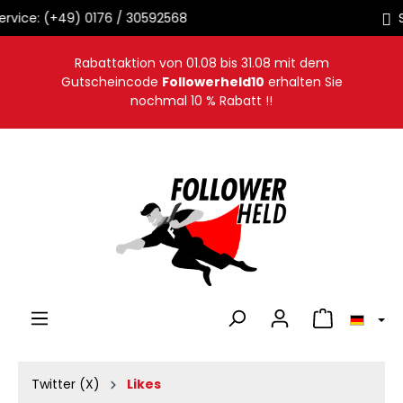
Sofortige Auslieferung
alt springen
Rabattaktion von
01.08
bis
31.08
mit dem
Gutscheincode
Followerheld10
erhalten Sie
nochmal 10 % Rabatt !!
Warenkorb en
Twitter (X)
Likes