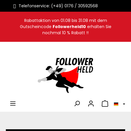
Sofortige Auslieferung
alt springen
Rabattaktion von
01.08
bis
31.08
mit dem
Gutscheincode
Followerheld10
erhalten Sie
nochmal 10 % Rabatt !!
Warenkorb en