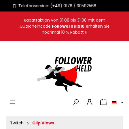
Sofortige Auslieferung
alt springen
Rabattaktion von
01.08
bis
31.08
mit dem
Gutscheincode
Followerheld10
erhalten Sie
nochmal 10 % Rabatt !!
Warenkorb en
Twitch
Clip Views