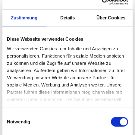
Clips sind ideal, um neue Zielgruppen zu erreichen.
Zustimmung
Details
Über Cookies
Unternehmen & Marken
Twitch Clips können für Marketing genutzt werden.
Diese Webseite verwendet Cookies
Selbstständige
Wir verwenden Cookies, um Inhalte und Anzeigen zu
personalisieren, Funktionen für soziale Medien anbieten
Mehr Sichtbarkeit bringt mehr Möglichkeiten und
zu können und die Zugriffe auf unsere Website zu
Kooperationen.
analysieren. Außerdem geben wir Informationen zu Ihrer
Verwendung unserer Website an unsere Partner für
Twitch Clip Views kaufen –
soziale Medien, Werbung und Analysen weiter. Unsere
sicher & effektiv
Partner führen diese Informationen möglicherweise mit
weiteren Daten zusammen, die Sie ihnen bereitgestellt
Viele fragen sich, ob Twitch Clip Views kaufen sicher
haben oder die sie im Rahmen Ihrer Nutzung der Dienste
ist. Die Antwort ist: Ja, bei einem seriösen Anbieter.
gesammelt haben.
Einwilligungsauswahl
Notwendig
Du musst kein Passwort angeben. Dein Account
bleibt geschützt und die Lieferung erfolgt diskret.