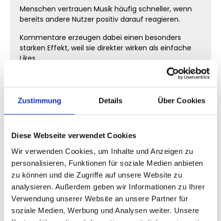
Menschen vertrauen Musik häufig schneller, wenn
bereits andere Nutzer positiv darauf reagieren.
Kommentare erzeugen dabei einen besonders
starken Effekt, weil sie direkter wirken als einfache
Likes.
Ein aktiver Kommentarbereich vermittelt sofort
mehr Leben und Dynamik.
Zustimmung
Details
Über Cookies
Warum Social Proof in der
Musikszene so wichtig ist
Diese Webseite verwendet Cookies
Musik wird emotional wahrgenommen – trotzdem
Wir verwenden Cookies, um Inhalte und Anzeigen zu
orientieren sich Menschen stark an sichtbarer
personalisieren, Funktionen für soziale Medien anbieten
Aufmerksamkeit.
zu können und die Zugriffe auf unsere Website zu
Tracks mit Kommentaren wirken:
analysieren. Außerdem geben wir Informationen zu Ihrer
Verwendung unserer Website an unsere Partner für
interessanter
soziale Medien, Werbung und Analysen weiter. Unsere
beliebter