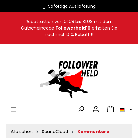
Sofortige Auslieferung
alt springen
Rabattaktion von
01.08
bis
31.08
mit dem
Gutscheincode
Followerheld10
erhalten Sie
nochmal 10 % Rabatt !!
Warenkorb en
Alle sehen
SoundCloud
Kommentare