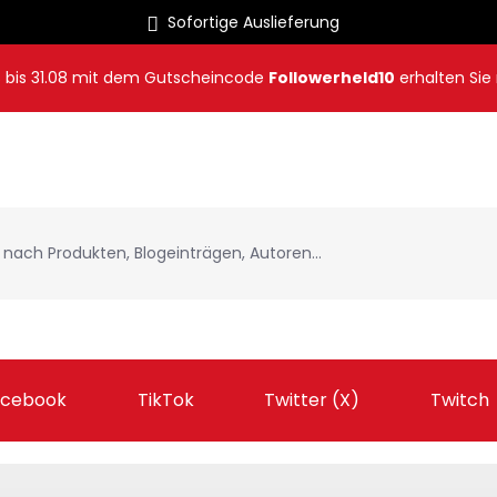
Sofortige Auslieferung
8
bis
31.08
mit dem Gutscheincode
Followerheld10
erhalten Sie
acebook
TikTok
Twitter (X)
Twitch