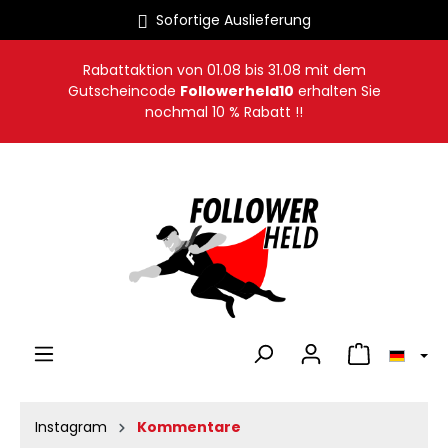
Sofortige Auslieferung
alt springen
Rabattaktion von
01.08
bis
31.08
mit dem
Gutscheincode
Followerheld10
erhalten Sie
nochmal 10 % Rabatt !!
Warenkorb en
Instagram
Kommentare