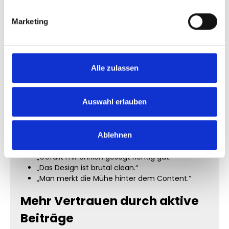
Produktwerbung
Gewinnspiele
Marketing
Reels
Launches
Unternehmensprofile
Musik-Releases
Alle zulassen
Beispiele für natürlich wirkende
Kommentare
Auswahl erlauben
„Sieht wirklich stark aus 🔥“
„Mega Reel geworden.“
Ablehnen
„Richtig hochwertiger Beitrag.“
„Gefällt mir ehrlich gesagt richtig gut.“
„Das Design ist brutal clean.“
„Man merkt die Mühe hinter dem Content.“
Mehr Vertrauen durch aktive
Beiträge