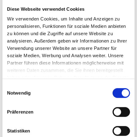
passende Sprache
keine offensichtlichen Spam-Kommentare
Diese Webseite verwendet Cookies
authentischer Gesamteindruck
Wir verwenden Cookies, um Inhalte und Anzeigen zu
personalisieren, Funktionen für soziale Medien anbieten
Besonders deutsche Kommentare wirken bei
deutschsprachigen Profilen deutlich glaubwürdiger.
zu können und die Zugriffe auf unsere Website zu
analysieren. Außerdem geben wir Informationen zu Ihrer
Individuelle Instagram
Verwendung unserer Website an unsere Partner für
Kommentare kaufen
soziale Medien, Werbung und Analysen weiter. Unsere
Partner führen diese Informationen möglicherweise mit
weiteren Daten zusammen, die Sie ihnen bereitgestellt
Viele Nutzer möchten nicht einfach irgendwelche
Standard-Kommentare. Gerade bei Marken,
haben oder die sie im Rahmen Ihrer Nutzung der Dienste
Produkten oder professionellen Kampagnen sind
gesammelt haben.
Einwilligungsauswahl
individuelle Texte oft sinnvoller.
Notwendig
Eigene Kommentartexte ermöglichen deutlich mehr
Kontrolle darüber, wie dein Beitrag wahrgenommen
Präferenzen
wird.
Dadurch lassen sich Kommentare perfekt anpassen
Statistiken
– zum Beispiel für: