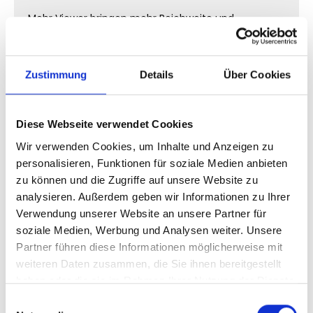
Mehr Viewer bringen mehr Reichweite und
Einnahmen.
Unternehmen & Marken
Zustimmung
Details
Über Cookies
Livestreams sind ein starkes Marketing Tool.
Selbstständige
Diese Webseite verwendet Cookies
Wir verwenden Cookies, um Inhalte und Anzeigen zu
Mehr Sichtbarkeit führt zu mehr Möglichkeiten und
personalisieren, Funktionen für soziale Medien anbieten
Kooperationen.
zu können und die Zugriffe auf unsere Website zu
Twitch Live Zuschauer kaufen
analysieren. Außerdem geben wir Informationen zu Ihrer
Verwendung unserer Website an unsere Partner für
– sicher & effektiv
soziale Medien, Werbung und Analysen weiter. Unsere
Partner führen diese Informationen möglicherweise mit
Viele fragen sich, ob Twitch Live Zuschauer kaufen
weiteren Daten zusammen, die Sie ihnen bereitgestellt
sicher ist. Die Antwort ist: Ja, bei einem seriösen
haben oder die sie im Rahmen Ihrer Nutzung der Dienste
Anbieter.
gesammelt haben.
Einwilligungsauswahl
Du musst kein Passwort angeben. Dein Account