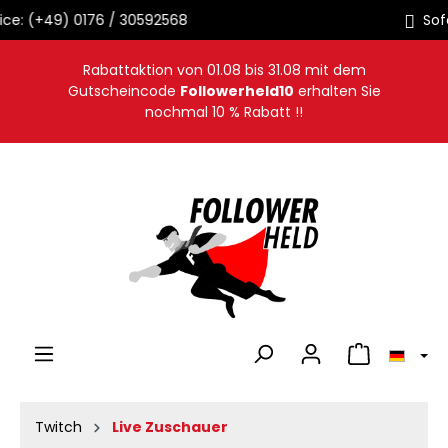
Sofortige Auslieferung
alt springen
Rabattaktion von
01.08
bis
31.08
mit dem
Gutscheincode
Followerheld10
erhalten Sie
nochmal 10 % Rabatt !!
Warenkorb en
Twitch
Live Zuschauer