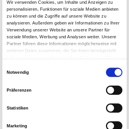
Wir verwenden Cookies, um Inhalte und Anzeigen zu
Produktvorstellungen
personalisieren, Funktionen für soziale Medien anbieten
Branding-Kampagnen
zu können und die Zugriffe auf unsere Website zu
neuen Angeboten
Werbung
analysieren. Außerdem geben wir Informationen zu Ihrer
Rabattaktionen
Verwendung unserer Website an unsere Partner für
soziale Medien, Werbung und Analysen weiter. Unsere
Mehr Aufmerksamkeit
Partner führen diese Informationen möglicherweise mit
innerhalb der Community
weiteren Daten zusammen, die Sie ihnen bereitgestellt
haben oder die sie im Rahmen Ihrer Nutzung der Dienste
Instagram Kommentar Likes sorgen dafür, dass
gesammelt haben.
Einwilligungsauswahl
Kommentare innerhalb einer Community sichtbarer
Notwendig
werden.
Besonders aktive Beiträge profitieren davon enorm.
Präferenzen
Wenn Nutzer sehen, dass bestimmte Kommentare
Aufmerksamkeit bekommen, beschäftigen sie sich
Statistiken
oft intensiver mit dem gesamten Beitrag.
Warum viele erfolgreiche
Marketing