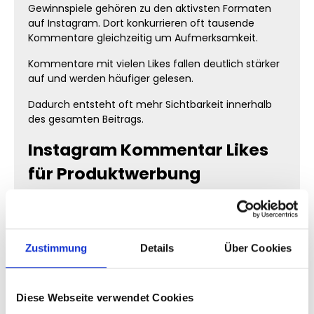
Gewinnspiele gehören zu den aktivsten Formaten
auf Instagram. Dort konkurrieren oft tausende
Kommentare gleichzeitig um Aufmerksamkeit.
Kommentare mit vielen Likes fallen deutlich stärker
auf und werden häufiger gelesen.
Dadurch entsteht oft mehr Sichtbarkeit innerhalb
des gesamten Beitrags.
Instagram Kommentar Likes
für Produktwerbung
Viele Unternehmen nutzen Kommentare aktiv für
Marketing und Community-Aufbau.
Wenn bestimmte Kommentare sichtbar mehr Likes
Zustimmung
Details
Über Cookies
haben, wirkt ein Beitrag häufig stärker diskutiert und
relevanter.
Diese Webseite verwendet Cookies
Das kann besonders hilfreich sein bei: