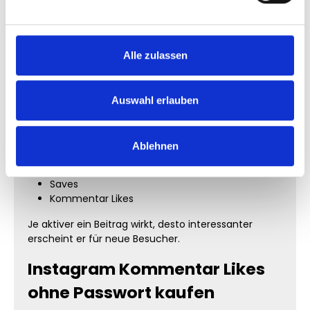
Accounts auf starke
Interaktion setzen
Alle zulassen
Große Accounts wirken selten zufällig erfolgreich.
Meist sorgen viele kleine Signale gemeinsam für
einen professionellen Gesamteindruck.
Auswahl erlauben
Dazu gehören:
Likes
Ablehnen
Kommentare
Views
Saves
Kommentar Likes
Je aktiver ein Beitrag wirkt, desto interessanter
erscheint er für neue Besucher.
Instagram Kommentar Likes
ohne Passwort kaufen