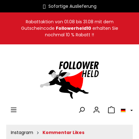
Sofortige Auslieferung
alt springen
Rabattaktion von
01.08
bis
31.08
mit dem
Gutscheincode
Followerheld10
erhalten Sie
nochmal 10 % Rabatt !!
Warenkorb en
Instagram
Kommentar Likes