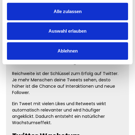
Follower Wachstum
Interaktionen
Alle zulassen
Relevanz deiner Tweets
Je mehr Engagement deine Tweets erhalten, desto
häufiger werden sie ausgespielt und desto größer
Auswahl erlauben
wird deine Reichweite.
Warum Reichweite auf
Ablehnen
Twitter so wichtig ist
Reichweite ist der Schlüssel zum Erfolg auf Twitter.
Je mehr Menschen deine Tweets sehen, desto
höher ist die Chance auf Interaktionen und neue
Follower.
Ein Tweet mit vielen Likes und Retweets wirkt
automatisch relevanter und wird häufiger
angeklickt. Dadurch entsteht ein natürlicher
Wachstumseffekt.