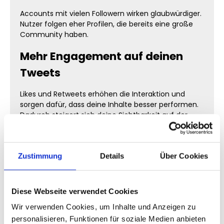
Accounts mit vielen Followern wirken glaubwürdiger.
Nutzer folgen eher Profilen, die bereits eine große
Community haben.
Mehr Engagement auf deinen
Tweets
Likes und Retweets erhöhen die Interaktion und
sorgen dafür, dass deine Inhalte besser performen.
Dadurch steigert sich deine Sichtbarkeit auf der
Plattform.
Unsere Twitter Services im
Zustimmung
Details
Über Cookies
Überblick
Twitter Follower kaufen
Diese Webseite verwendet Cookies
Wir verwenden Cookies, um Inhalte und Anzeigen zu
Wenn du
Twitter Follower kaufen
möchtest, erhöhst
personalisieren, Funktionen für soziale Medien anbieten
du deine Reichweite und baust eine starke