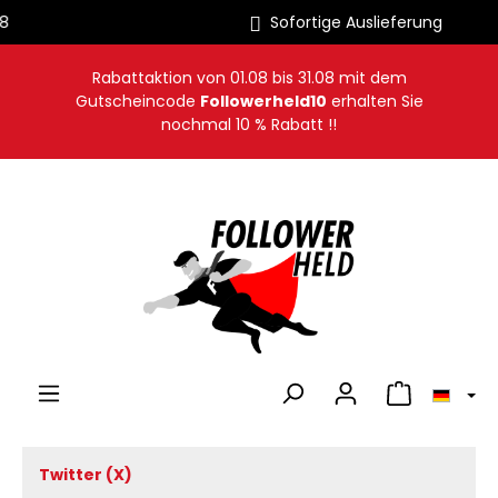
Sofortige Auslieferung
alt springen
Rabattaktion von
01.08
bis
31.08
mit dem
Gutscheincode
Followerheld10
erhalten Sie
nochmal 10 % Rabatt !!
Warenkorb en
Twitter (X)