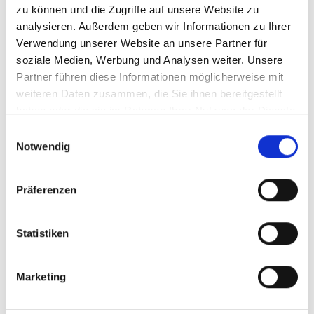
Community auf.
zu können und die Zugriffe auf unsere Website zu
analysieren. Außerdem geben wir Informationen zu Ihrer
Twitter Likes kaufen
Verwendung unserer Website an unsere Partner für
soziale Medien, Werbung und Analysen weiter. Unsere
Twitter Likes
sind ein wichtiger Faktor für
Partner führen diese Informationen möglicherweise mit
Engagement und verbessern die Performance
weiteren Daten zusammen, die Sie ihnen bereitgestellt
deiner Tweets.
haben oder die sie im Rahmen Ihrer Nutzung der Dienste
Twitter Retweets kaufen
gesammelt haben.
Einwilligungsauswahl
Notwendig
Mit
Twitter Retweets
verbreiten sich deine Inhalte
schneller und erreichen mehr Nutzer.
Präferenzen
Wie funktioniert der Twitter
Algorithmus?
Statistiken
Der Twitter (X) Algorithmus bewertet Inhalte
anhand verschiedener Faktoren:
Marketing
Likes und Retweets