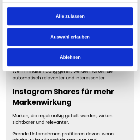
Genau dadurch entsteht oft zusätzliche Reichweite.
Instagram Shares für Reels
Alle zulassen
Reels gehören aktuell zu den stärksten Formaten
auf Instagram. Genau dort spielen Shares eine
Auswahl erlauben
enorme Rolle.
Viele virale Reels verbreiten sich vor allem deshalb
Ablehnen
so stark, weil Nutzer sie weiterleiten.
Wenn Inhalte häufig geteilt werden, wirken sie
automatisch relevanter und interessanter.
Instagram Shares für mehr
Markenwirkung
Marken, die regelmäßig geteilt werden, wirken
sichtbarer und relevanter.
Gerade Unternehmen profitieren davon, wenn