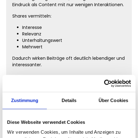
Eindruck als Content mit nur wenigen Interaktionen.
Shares vermitteln:
Interesse
Relevanz
Unterhaltungswert
Mehrwert
Dadurch wirken Beiträge oft deutlich lebendiger und
interessanter.
Instagram Shares kaufen für
mehr virale Wirkung
Zustimmung
Details
Über Cookies
Virale Inhalte entstehen häufig dann, wenn Nutzer
Beiträge aktiv weiterverbreiten.
Shares spielen dabei eine zentrale Rolle.
Diese Webseite verwendet Cookies
Je häufiger Inhalte geteilt werden, desto stärker
Wir verwenden Cookies, um Inhalte und Anzeigen zu
wirkt ein Beitrag auf andere Nutzer.