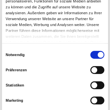
personalisieren, Funktionen für soziale Medien anbieten
zu können und die Zugriffe auf unsere Website zu
Das sorgt oft für:
analysieren. Außerdem geben wir Informationen zu Ihrer
mehr Aufmerksamkeit
Verwendung unserer Website an unsere Partner für
mehr Sichtbarkeit
soziale Medien, Werbung und Analysen weiter. Unsere
mehr Community-Dynamik
Partner führen diese Informationen möglicherweise mit
einen stärkeren Gesamteindruck
weiteren Daten zusammen, die Sie ihnen bereitgestellt
Warum viele erfolgreiche
haben oder die sie im Rahmen Ihrer Nutzung der Dienste
gesammelt haben.
Einwilligungsauswahl
Accounts auf Shares achten
Notwendig
Große Instagram Accounts analysieren längst nicht
mehr nur Likes oder Followerzahlen.
Präferenzen
Shares gehören mittlerweile zu den wichtigsten
Kennzahlen für hochwertigen Content.
Statistiken
Besonders erfolgreiche Reels oder Beiträge
erzeugen häufig viele Shares, weil Nutzer sie aktiv
Marketing
weiterempfehlen.