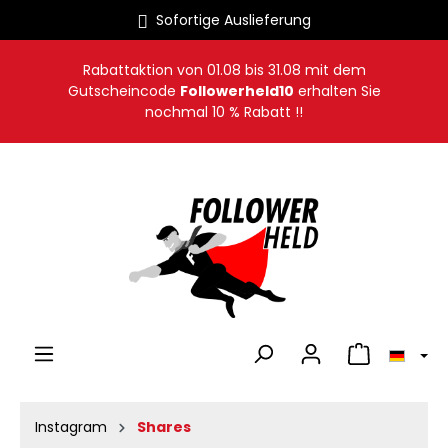
Sofortige Auslieferung
alt springen
Rabattaktion von
01.08
bis
31.08
mit dem
Gutscheincode
Followerheld10
erhalten Sie
nochmal 10 % Rabatt !!
Warenkorb en
Instagram
Shares