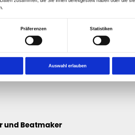
 Daten zusammen, die Sie ihnen bereitgestellt haben oder die s
auf SoundCloud extrem wichtig ist.
n.
 sinnvoll sind
Präferenzen
Statistiken
ten von Künstlern und Musikprojekten.
e enorme Rolle.
Auswahl erlauben
 nicht direkt unterzugehen.
er und Beatmaker