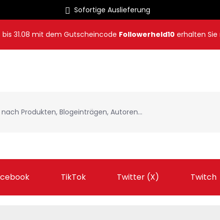
Sofortige Auslieferung
8
bis
31.08
mit dem Gutscheincode
Followerheld10
erhalten Sie
acebook
TikTok
Twitter (X)
Twitch