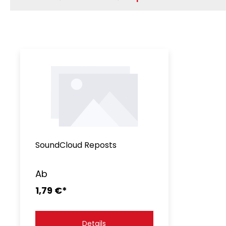
SoundCloud Reposts
Ab
1,79 €*
Details