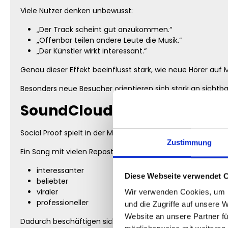
Viele Nutzer denken unbewusst:
„Der Track scheint gut anzukommen.“
„Offenbar teilen andere Leute die Musik.“
„Der Künstler wirkt interessant.“
Genau dieser Effekt beeinflusst stark, wie neue Hörer auf 
Besonders neue Besucher orientieren sich stark an sichtbar
SoundCloud Reposts kaufen 
Social Proof spielt in der Musikbranche eine enorme Rolle
Zustimmung
Ein Song mit vielen Reposts wirkt:
interessanter
Diese Webseite verwendet 
beliebter
viraler
Wir verwenden Cookies, um I
professioneller
und die Zugriffe auf unsere 
Website an unsere Partner fü
Dadurch beschäftigen sich Hörer häufig intensiver mit dem