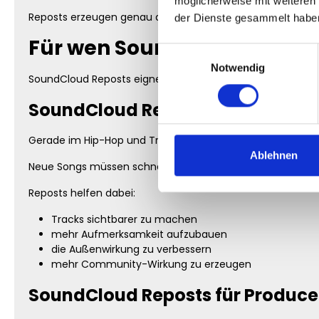
möglicherweise mit weiteren
Reposts erzeugen genau die Art von Aufmerksamkeit, die 
der Dienste gesammelt habe
Für wen SoundCloud Reposts
Einwilligungsauswahl
Notwendig
SoundCloud Reposts eignen sich für viele verschiedene Ar
SoundCloud Reposts für Rapper
Gerade im Hip-Hop und Trap Bereich spielt Reichweite ein
Ablehnen
Neue Songs müssen schnell Aufmerksamkeit erzeugen, um
Reposts helfen dabei:
Tracks sichtbarer zu machen
mehr Aufmerksamkeit aufzubauen
die Außenwirkung zu verbessern
mehr Community-Wirkung zu erzeugen
SoundCloud Reposts für Produc