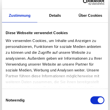
neuen Künstlern
Independent Artists
Zustimmung
Details
Über Cookies
Produzenten
Mixtapes
viralen Tracks
Diese Webseite verwendet Cookies
Likes erzeugen genau den Eindruck von Relevanz,
Wir verwenden Cookies, um Inhalte und Anzeigen zu
der auf Plattformen wie SoundCloud entscheidend
personalisieren, Funktionen für soziale Medien anbieten
ist.
zu können und die Zugriffe auf unsere Website zu
SoundCloud Likes kaufen
analysieren. Außerdem geben wir Informationen zu Ihrer
Verwendung unserer Website an unsere Partner für
ohne Passwort
soziale Medien, Werbung und Analysen weiter. Unsere
Partner führen diese Informationen möglicherweise mit
Für die Bestellung werden keine Zugangsdaten
weiteren Daten zusammen, die Sie ihnen bereitgestellt
benötigt. Du musst weder dein Passwort noch
sensible Informationen weitergeben.
haben oder die sie im Rahmen Ihrer Nutzung der Dienste
gesammelt haben.
Einwilligungsauswahl
Benötigt wird lediglich dein SoundCloud Link oder der
Notwendig
entsprechende Track.