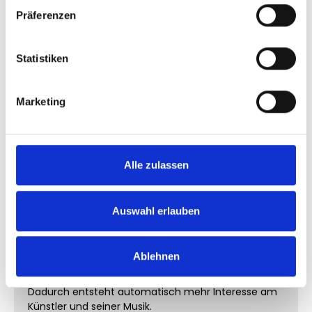
Dadurch bleibt dein Account geschützt und die
Präferenzen
Bestellung kann unkompliziert durchgeführt werden.
Warum aktive Tracks
Statistiken
professioneller wirken
Ein Song mit sichtbarer Aktivität erzeugt einen
Marketing
komplett anderen Eindruck als ein Upload ohne
Interaktionen.
Gerade in der Musikbranche spielt Wahrnehmung
Alle zulassen
eine enorme Rolle.
Tracks mit Likes wirken:
Auswahl erlauben
relevanter
hörenswerter
moderner
Ablehnen
etablierter
Dadurch entsteht automatisch mehr Interesse am
Künstler und seiner Musik.