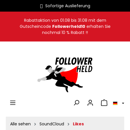
Sofortige Auslieferung
alt springen
Rabattaktion von
01.08
bis
31.08
mit dem
Gutscheincode
Followerheld10
erhalten Sie
nochmal 10 % Rabatt !!
Warenkorb en
Alle sehen
SoundCloud
Likes