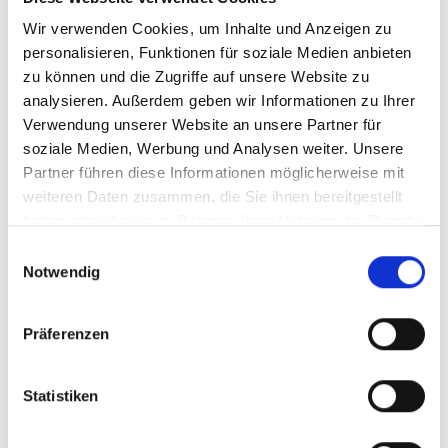
Unternehmen & Marken
Wir verwenden Cookies, um Inhalte und Anzeigen zu
personalisieren, Funktionen für soziale Medien anbieten
YouTube ist ein wichtiger Marketingkanal. Mehr
zu können und die Zugriffe auf unsere Website zu
Abonnenten bringen mehr Reichweite und Kunden.
analysieren. Außerdem geben wir Informationen zu Ihrer
Online Shops
Verwendung unserer Website an unsere Partner für
soziale Medien, Werbung und Analysen weiter. Unsere
Produkte werden häufiger gesehen und verkauft.
Partner führen diese Informationen möglicherweise mit
weiteren Daten zusammen, die Sie ihnen bereitgestellt
Selbstständige & Dienstleister
haben oder die sie im Rahmen Ihrer Nutzung der Dienste
gesammelt haben.
Mehr Sichtbarkeit führt zu mehr Anfragen und
Einwilligungsauswahl
Umsatz.
Notwendig
YouTube Abonnenten kaufen
Präferenzen
– sicher & anonym
Viele Nutzer fragen sich, ob YouTube Abonnenten
Statistiken
kaufen sicher ist. Die Antwort ist: Ja, bei einem
seriösen Anbieter.