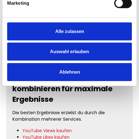
Marketing
Du musst kein Passwort angeben. Dein Kanal bleibt
geschützt und die Lieferung erfolgt diskret.
Wie schnell werden YouTube
Alle zulassen
Abonnenten geliefert?
Die Lieferung startet meist innerhalb kurzer Zeit.
Auswahl erlauben
Große Bestellungen werden schrittweise ausgeführt,
um ein natürliches Wachstum zu gewährleisten.
Ablehnen
YouTube Services
kombinieren für maximale
Ergebnisse
Die besten Ergebnisse erzielst du durch die
Kombination mehrerer Services.
YouTube Views kaufen
YouTube Likes kaufen