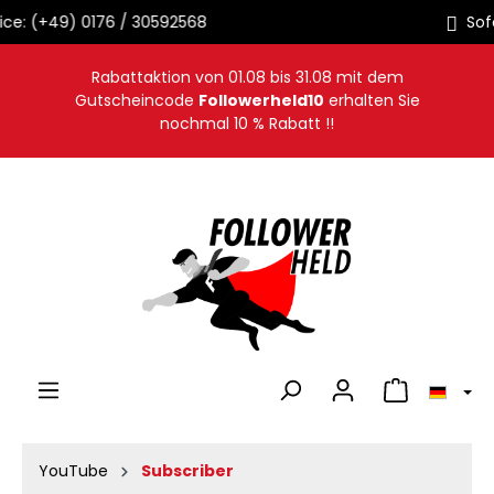
Sofortige Auslieferung
alt springen
Rabattaktion von
01.08
bis
31.08
mit dem
Gutscheincode
Followerheld10
erhalten Sie
nochmal 10 % Rabatt !!
Warenkorb en
YouTube
Subscriber