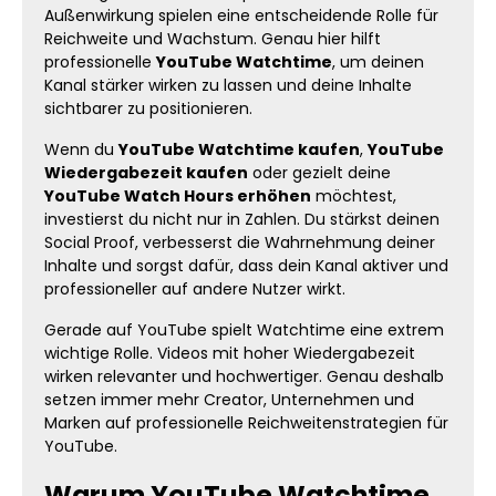
Kanal und beschäftigen sich eher mit
Außenwirkung spielen eine entscheidende Rolle für
weiteren Uploads. YouTube Watchtime
Reichweite und Wachstum. Genau hier hilft
kaufen und deine Videos größer wirken
professionelle
YouTube Watchtime
, um deinen
lassen Ein Video mit sichtbarer Aktivität
Kanal stärker wirken zu lassen und deine Inhalte
wirkt deutlich hochwertiger als Inhalte ohne
sichtbarer zu positionieren.
starke Zuschauerbindung. Genau dieser
erste Eindruck entscheidet oft darüber, ob
Wenn du
YouTube Watchtime kaufen
,
YouTube
neue Nutzer weiter schauen oder
abspringen. Mehr Watchtime hilft dir dabei,
Wiedergabezeit kaufen
oder gezielt deine
deine Videos professioneller erscheinen zu
YouTube Watch Hours erhöhen
möchtest,
lassen und deine gesamte Präsenz auf
investierst du nicht nur in Zahlen. Du stärkst deinen
YouTube hochwertiger aufzubauen. Viele
Social Proof, verbesserst die Wahrnehmung deiner
erfolgreiche Creator achten gezielt darauf,
Inhalte und sorgst dafür, dass dein Kanal aktiver und
dass ihre Videos bereits Aktivität und
professioneller auf andere Nutzer wirkt.
Wiedergabezeit zeigen. Genau dadurch
wirken Inhalte populärer und erzeugen
Gerade auf YouTube spielt Watchtime eine extrem
automatisch mehr Interesse. Vorteile
unserer YouTube Watchtime
wichtige Rolle. Videos mit hoher Wiedergabezeit
Professioneller wirkende Videos Mehr
wirken relevanter und hochwertiger. Genau deshalb
Aufmerksamkeit für deinen Content
setzen immer mehr Creator, Unternehmen und
Stärkere Zuschauerbindung Mehr
Marken auf professionelle Reichweitenstrategien für
Sichtbarkeit auf YouTube Aktiver wirkender
YouTube.
Kanal Hochwertigere Außenwirkung Mehr
Aufmerksamkeit für neue Uploads
Warum YouTube Watchtime
Professioneller wirkende Inhalte Mehr