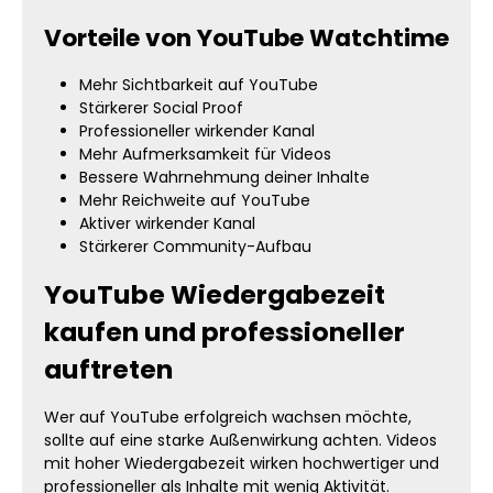
Neue Zuschauer orientieren sich stark an
Vorteile von YouTube Watchtime
vorhandener Aktivität. Videos mit hoher
Wiedergabezeit wirken relevanter und
erzeugen automatisch mehr Interesse.
Mehr Sichtbarkeit auf YouTube
Dadurch entstehen bessere
Stärkerer Social Proof
Voraussetzungen für organisches
Professioneller wirkender Kanal
Wachstum und langfristigen Community-
Mehr Aufmerksamkeit für Videos
Aufbau. Mehr Watch Hours für Gaming,
Tutorials und Entertainment Gaming-
Bessere Wahrnehmung deiner Inhalte
Videos, Tutorials und Entertainment-
Mehr Reichweite auf YouTube
Content leben von Aufmerksamkeit und
Aktiver wirkender Kanal
Zuschauerbindung. Nutzer beschäftigen
Stärkerer Community-Aufbau
sich deutlich häufiger mit Inhalten, die
bereits professionell und aktiv wirken. Mehr
YouTube Wiedergabezeit
Watchtime hilft dir dabei, deine Videos
erfolgreicher erscheinen zu lassen und
kaufen und professioneller
neue Zuschauer schneller auf deinen Kanal
aufmerksam zu machen. Gerade neue
auftreten
Uploads profitieren enorm davon, wenn
Inhalte bereits starke Wiedergabezeit
besitzen. Dadurch entsteht sofort mehr
Wer auf YouTube erfolgreich wachsen möchte,
Interesse bei neuen Besuchern. YouTube
sollte auf eine starke Außenwirkung achten. Videos
Watchtime für Creator, Marken und
mit hoher Wiedergabezeit wirken hochwertiger und
Unternehmen Auch Unternehmen,
professioneller als Inhalte mit wenig Aktivität.
Influencer und Marken nutzen YouTube