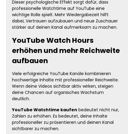
auf YouTube sichtbar wachsen möchte,
Dieser psychologische Effekt sorgt dafür, dass
braucht Aufmerksamkeit und professionell
professionelle Watchtime auf YouTube eine
wirkende Inhalte. Genau dabei hilft starke
wichtige Rolle spielt. Mehr Wiedergabezeit hilft
YouTube Watchtime. Hohe
dabei, Vertrauen aufzubauen und neue Zuschauer
Wiedergabezeiten sorgen dafür, dass deine
stärker auf deinen Kanal aufmerksam zu machen.
Videos erfolgreicher wirken und neue
Zuschauer häufiger auf deinen Content
klicken. Dadurch entstehen bessere
YouTube Watch Hours
Voraussetzungen für langfristiges
erhöhen und mehr Reichweite
Wachstum und mehr organische
Aufmerksamkeit. Viele Creator setzen
aufbauen
deshalb gezielt auf zusätzliche Watchtime,
um ihre Videos sichtbarer erscheinen zu
lassen und ihren Kanal professioneller
Viele erfolgreiche YouTube Kanäle kombinieren
aufzubauen. Warum viele Creator auf
hochwertige Inhalte mit professioneller Reichweite.
professionelle Watchtime setzen Viele
Wenn deine Videos sichtbar aktiv wirken, steigen
erfolgreiche YouTuber achten darauf, dass
ihre Videos bereits starke Aktivität und
deine Chancen auf organisches Wachstum
Zuschauerbindung zeigen. Genau dadurch
deutlich.
wirken Inhalte hochwertiger und erzeugen
mehr Aufmerksamkeit. Mehr Watchtime
YouTube Watchtime kaufen
bedeutet nicht nur,
hilft dabei, deinen Kanal professioneller
Zahlen zu erhöhen. Es bedeutet, deine Inhalte
erscheinen zu lassen und deine Inhalte
professioneller zu präsentieren und deinen Kanal
stärker hervorzuheben. Besonders neue
sichtbarer zu machen.
Besucher beschäftigen sich häufiger mit