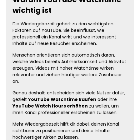
Wiedergabezeit sorgt für mehr
wichtig ist
Aufmerksamkeit Videos mit hoher
Watchtime ziehen automatisch mehr
Aufmerksamkeit an. Nutzer beschäftigen
Die Wiedergabezeit gehört zu den wichtigsten
sich deutlich häufiger mit Inhalten, die
Faktoren auf YouTube. Sie beeinflusst, wie
bereits aktiv und beliebt wirken. Ein Video
professionell ein Kanal wirkt und wie interessant
mit geringer Wiedergabezeit wirkt häufig
Inhalte auf neue Besucher erscheinen.
weniger interessant, selbst wenn die
Qualität stimmt. Inhalte mit starker
Zuschauerbindung wirken dagegen
Menschen orientieren sich automatisch daran,
hochwertig und erfolgreicher. Mehr Watch
welche Videos bereits Aufmerksamkeit und Aktivität
Hours helfen dir dabei, deine Inhalte
erzeugen. Videos mit hoher Watchtime wirken
hervorzuheben und deine Videos sichtbarer
relevanter und ziehen häufiger weitere Zuschauer
erscheinen zu lassen. Dadurch steigen
an.
deine Chancen, dass neue Besucher länger
auf deinem Kanal bleiben oder weitere
Genau deshalb entscheiden sich viele Nutzer dafür,
Videos ansehen. YouTube Watchtime für
gezielt
YouTube Watchtime kaufen
oder ihre
neue Creator Gerade neue YouTuber
haben häufig Schwierigkeiten, ihre Inhalte
YouTube Watch Hours erhöhen
zu wollen, um
professionell wirken zu lassen. Videos ohne
ihren Kanal professioneller erscheinen zu lassen.
starke Aktivität werden oft unterschätzt
oder schneller verlassen. Mehr YouTube
Mehr Wiedergabezeit hilft dir dabei, deinen Kanal
Watchtime hilft dir dabei, deine Inhalte
sichtbarer zu positionieren und deine Inhalte
hochwertiger erscheinen zu lassen und
hochwertiger wirken zu lassen.
schneller Aufmerksamkeit zu erzeugen.