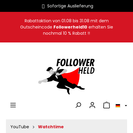
Sofortige Auslieferung
alt springen
Rabattaktion von
01.08
bis
31.08
mit dem
Gutscheincode
Followerheld10
erhalten Sie
nochmal 10 % Rabatt !!
Warenkorb en
YouTube
Watchtime