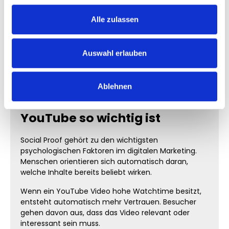
etablierte Marke – professionelle YouTube
Musik-, Gaming- und
Watchtime hilft dir dabei, mehr
Alle zulassen
Entertainment-Kanäle
Aufmerksamkeit auf deine Videos zu lenken
und deine Reichweite langfristig
auszubauen.
Auch Musikkanäle, Gaming-Projekte oder
Auswahl erlauben
Entertainment-Formate profitieren davon, wenn
ihre Inhalte bereits starke Wiedergabezeit und
Aktivität zeigen.
Ablehnen
Warum Social Proof auf
YouTube so wichtig ist
Social Proof gehört zu den wichtigsten
psychologischen Faktoren im digitalen Marketing.
Menschen orientieren sich automatisch daran,
welche Inhalte bereits beliebt wirken.
Wenn ein YouTube Video hohe Watchtime besitzt,
entsteht automatisch mehr Vertrauen. Besucher
gehen davon aus, dass das Video relevant oder
interessant sein muss.