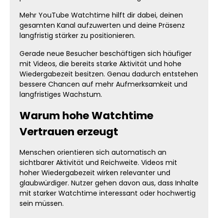
gezielt für Reichweite und Branding. Videos
Mehr YouTube Watchtime hilft dir dabei, deinen
mit hoher Watchtime wirken deutlich
gesamten Kanal aufzuwerten und deine Präsenz
professioneller und hochwertiger. Mehr
Wiedergabezeit verbessert die
langfristig stärker zu positionieren.
Wahrnehmung deiner Marke und sorgt
dafür, dass dein Kanal größer und
Gerade neue Besucher beschäftigen sich häufiger
etablierter erscheint. Dadurch kannst du
mit Videos, die bereits starke Aktivität und hohe
deine Präsenz auf YouTube professioneller
Wiedergabezeit besitzen. Genau dadurch entstehen
aufbauen und neue Zielgruppen besser
bessere Chancen auf mehr Aufmerksamkeit und
erreichen. Warum Videos mit hoher
langfristiges Wachstum.
Watchtime erfolgreicher wirken Menschen
orientieren sich automatisch daran, welche
Warum hohe Watchtime
Inhalte bereits beliebt erscheinen. Videos
mit starker Zuschauerbindung erzeugen
Vertrauen erzeugt
deutlich mehr Aufmerksamkeit als Inhalte
ohne sichtbare Aktivität. Neue Besucher
gehen davon aus, dass Videos mit hoher
Menschen orientieren sich automatisch an
Watchtime interessanter sein müssen.
sichtbarer Aktivität und Reichweite. Videos mit
Genau deshalb erhalten aktive Inhalte
hoher Wiedergabezeit wirken relevanter und
automatisch mehr Aufmerksamkeit. Mehr
glaubwürdiger. Nutzer gehen davon aus, dass Inhalte
Watchtime hilft dir dabei, deinen Kanal
hochwertiger wirken zu lassen und deine
mit starker Watchtime interessant oder hochwertig
Videos professioneller zu präsentieren. Mehr
sein müssen.
Sichtbarkeit für deine YouTube Videos Wer