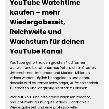
YouTube Watchtime
deinen Kanal sichtbar aufzuwerten.
Besonders auf YouTube orientieren sich
kaufen – mehr
Nutzer stark daran, welche Inhalte bereits
Aktivität und Zuschauerbindung zeigen.
Videos mit hoher Wiedergabezeit wirken
Wiedergabezeit,
automatisch erfolgreicher und ziehen
deutlich häufiger neue Besucher an.
Reichweite und
Warum hohe Watchtime so wichtig ist
Menschen beschäftigen sich häufiger mit
Wachstum für deinen
Videos, die bereits starke Aktivität zeigen.
Inhalte mit hoher Wiedergabezeit wirken
YouTube Kanal
interessanter und professioneller als Videos
mit schwacher Zuschauerbindung. Neue
Besucher gehen automatisch davon aus,
YouTube gehört zu den größten Plattformen
dass Videos mit hoher Watchtime
weltweit und bietet enormes Potenzial für Creator,
relevanter oder hochwertiger sein müssen.
Genau deshalb erzeugen aktive Inhalte
Unternehmen, Influencer und Marken. Millionen
sofort mehr Aufmerksamkeit. Mehr
Videos werden täglich hochgeladen und genau
YouTube Watchtime hilft dir dabei, deinen
deshalb wird es immer schwieriger, Aufmerksamkeit
Kanal professioneller wirken zu lassen und
zu erhalten und langfristig sichtbar zu bleiben.
deine Inhalte hochwertiger zu präsentieren.
Gerade neue Creator profitieren enorm
Wer auf YouTube erfolgreich wachsen möchte,
davon, wenn ihre Videos bereits starke
braucht mehr als nur gute Videos. Sichtbarkeit,
Zuschauerbindung und Aktivität zeigen.
Wiedergabezeit und eine professionelle
Zuschauer bleiben häufiger länger auf dem