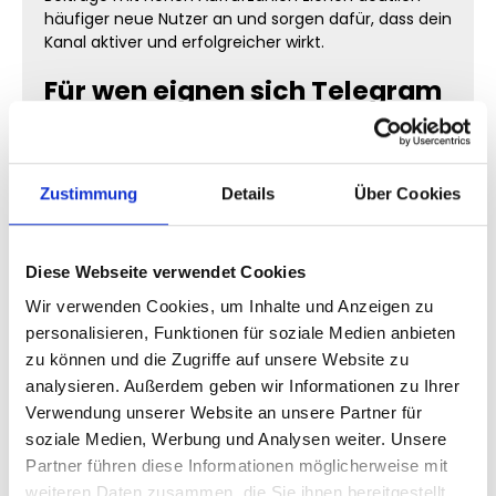
häufiger neue Nutzer an und sorgen dafür, dass dein
Kanal aktiver und erfolgreicher wirkt.
Für wen eignen sich Telegram
Post Views?
Telegram Post Views
und
Telegram Post
Zustimmung
Details
Über Cookies
Aufrufe
eignen sich für viele verschiedene
Zielgruppen. Unternehmen nutzen sie, um ihre
Inhalte professioneller erscheinen zu lassen. Creator
stärken ihre Reichweite und Community-Projekte
Diese Webseite verwendet Cookies
bauen ihre Sichtbarkeit gezielt aus.
Wir verwenden Cookies, um Inhalte und Anzeigen zu
Unternehmen und Marken
personalisieren, Funktionen für soziale Medien anbieten
zu können und die Zugriffe auf unsere Website zu
Telegram bietet Unternehmen enorme
analysieren. Außerdem geben wir Informationen zu Ihrer
Möglichkeiten für Reichweite und Community-
Verwendung unserer Website an unsere Partner für
Aufbau. Beiträge mit hohen Aufrufzahlen helfen
soziale Medien, Werbung und Analysen weiter. Unsere
dabei, Vertrauen aufzubauen und neue Zielgruppen
Partner führen diese Informationen möglicherweise mit
professioneller anzusprechen.
weiteren Daten zusammen, die Sie ihnen bereitgestellt