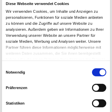
Twitch Live Zuschauer kaufen
Diese Webseite verwendet Cookies
Mit
Twitch Live Zuschauern
steigerst du deine
Wir verwenden Cookies, um Inhalte und Anzeigen zu
Präsenz während Streams und wirst häufiger
personalisieren, Funktionen für soziale Medien anbieten
entdeckt.
zu können und die Zugriffe auf unsere Website zu
analysieren. Außerdem geben wir Informationen zu Ihrer
Twitch Video Aufrufe kaufen
Verwendung unserer Website an unsere Partner für
soziale Medien, Werbung und Analysen weiter. Unsere
Video Aufrufe
erhöhen die Sichtbarkeit deiner
Partner führen diese Informationen möglicherweise mit
Inhalte und verbessern deine Performance.
weiteren Daten zusammen, die Sie ihnen bereitgestellt
Twitch Clip Views kaufen
haben oder die sie im Rahmen Ihrer Nutzung der Dienste
gesammelt haben.
Einwilligungsauswahl
Mit
Clip Views
verbreiten sich deine Highlights
Notwendig
schneller und erreichen mehr Zuschauer.
Twitch Channel Aufrufe kaufen
Präferenzen
Channel Aufrufe
sorgen für mehr Traffic auf
deinem Profil und erhöhen deine Sichtbarkeit.
Statistiken