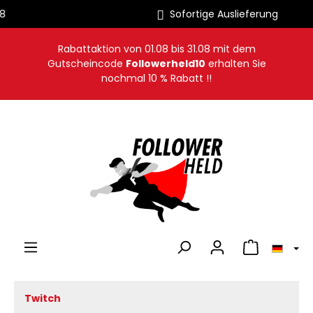
Sofortige Auslieferung
alt springen
Rabattaktion von
01.08
bis
31.08
mit dem
Gutscheincode
Followerheld10
erhalten Sie
nochmal 10 % Rabatt !!
Warenkorb en
Twitch