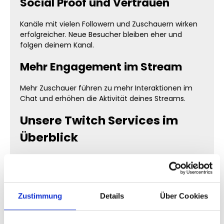
Social Proof und Vertrauen
Kanäle mit vielen Followern und Zuschauern wirken
erfolgreicher. Neue Besucher bleiben eher und
folgen deinem Kanal.
Mehr Engagement im Stream
Mehr Zuschauer führen zu mehr Interaktionen im
Chat und erhöhen die Aktivität deines Streams.
Unsere Twitch Services im
Überblick
Twitch Follower kaufen
Wenn du
Twitch Follower kaufen
möchtest, baust
du eine starke Community auf und erhöhst deine
Zustimmung
Details
Über Cookies
Reichweite nachhaltig.