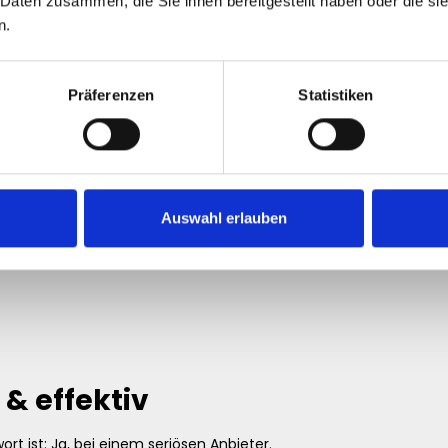
ikes kaufen?
 Daten zusammen, die Sie ihnen bereitgestellt haben oder die s
n.
Präferenzen
Statistiken
rn deine Bekanntheit.
nding.
Auswahl erlauben
 & effektiv
wort ist: Ja, bei einem seriösen Anbieter.