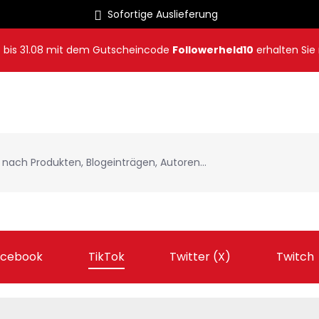
Sofortige Auslieferung
8
bis
31.08
mit dem Gutscheincode
Followerheld10
erhalten Sie
acebook
TikTok
Twitter (X)
Twitch