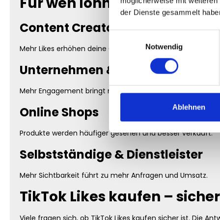
Für wen lohnt sich TikTok L
möglicherweise mit weiteren
der Dienste gesammelt habe
Content Creator & Influencer
Einwilligungsauswahl
Notwendig
Mehr Likes erhöhen deine Chancen auf Viralität und steige
Unternehmen & Marken
Mehr Engagement bringt mehr Kunden und stärkt dein Bra
Ablehnen
Online Shops
Produkte werden häufiger gesehen und besser verkauft.
Selbstständige & Dienstleister
Mehr Sichtbarkeit führt zu mehr Anfragen und Umsatz.
TikTok Likes kaufen – sicher
Viele fragen sich, ob TikTok Likes kaufen sicher ist. Die Ant