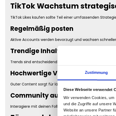
TikTok Wachstum strategis
TikTok Likes kaufen sollte Teil einer umfassenden Strategi
Regelmäßig posten
Aktive Accounts werden bevorzugt und wachsen schneller
Trendige Inhalte nutzen
Trends sind entscheidend für Reichweite und Viralität.
Hochwertige Videos erstellen
Zustimmung
Guter Content sorgt für längere Watchtime und mehr E
Diese Webseite verwendet 
Community aufbauen
Wir verwenden Cookies, um I
und die Zugriffe auf unsere 
Interagiere mit deinen Followern und beantworte Kommen
Website an unsere Partner fü