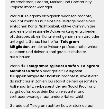
Unternehmen, Creator, Marken und Community-
Projekte immer wichtiger.
Wer auf Telegram erfolgreich wachsen möchte,
braucht mehr als nur einzelne Beiträge oder einen
einfachen Kanal. Sichtbarkeit, aktive Communities
und eine professionelle Außenwirkung entscheiden
oft darüber, ob ein Kanal ernst genommen wird oder
untergeht. Genau hier helfen
Telegram
Mitglieder
, um deine Präsenz professioneller wirken
zu lassen und deinen Kanal gezielt sichtbarer
aufzubauen.
Wenn du
Telegram Mitglieder kaufen
,
Telegram
Members kaufen
oder gezielt
Telegram
Gruppenmitglieder kaufen
möchtest, investierst
du nicht nur in Zahlen. Du stärkst deinen gesamten
Außenauftritt, verbesserst deinen Social Proof und
sorgst dafür, dass dein Kanal relevanter und
vertrauenswürdiger auf andere Nutzer wirkt.
Gerade auf Telegram achten Nutzer stark darauf,