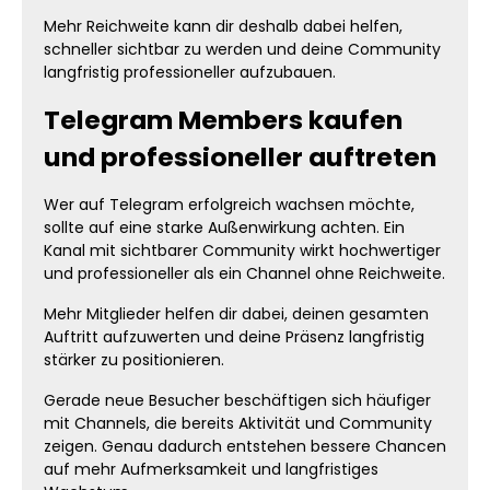
Mehr Reichweite kann dir deshalb dabei helfen,
schneller sichtbar zu werden und deine Community
langfristig professioneller aufzubauen.
Telegram Members kaufen
und professioneller auftreten
Wer auf Telegram erfolgreich wachsen möchte,
sollte auf eine starke Außenwirkung achten. Ein
Kanal mit sichtbarer Community wirkt hochwertiger
und professioneller als ein Channel ohne Reichweite.
Mehr Mitglieder helfen dir dabei, deinen gesamten
Auftritt aufzuwerten und deine Präsenz langfristig
stärker zu positionieren.
Gerade neue Besucher beschäftigen sich häufiger
mit Channels, die bereits Aktivität und Community
zeigen. Genau dadurch entstehen bessere Chancen
auf mehr Aufmerksamkeit und langfristiges