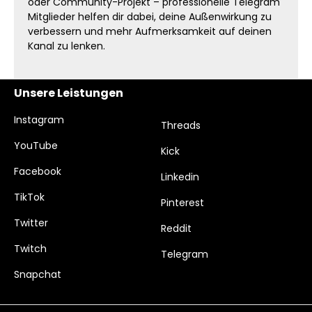
oder Community-Projekt – professionelle Telegram
Mitglieder helfen dir dabei, deine Außenwirkung zu
verbessern und mehr Aufmerksamkeit auf deinen
Kanal zu lenken.
Unsere Leistungen
Instagram
Threads
YouTube
Kick
Facebook
Linkedin
TikTok
Pinterest
Twitter
Reddit
Twitch
Telegram
Snapchat