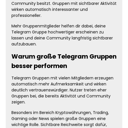
Community besitzt. Gruppen mit sichtbarer Aktivität
wirken automatisch interessanter und
professioneller.
Mehr Gruppenmitglieder helfen dir dabei, deine
Telegram Gruppe hochwertiger erscheinen zu
lassen und deine Community langfristig sichtbarer
aufzubauen.
Warum große Telegram Gruppen
besser performen
Telegram Gruppen mit vielen Mitgliedern erzeugen
automatisch mehr Aufmerksamkeit und wirken
deutlich vertrauenswürdiger. Nutzer treten eher
Gruppen bei, die bereits Aktivität und Community
zeigen.
Besonders im Bereich Kryptowährungen, Trading,
Gaming oder News spielen große Gruppen eine
wichtige Rolle. Sichtbare Reichweite sorgt dafür,