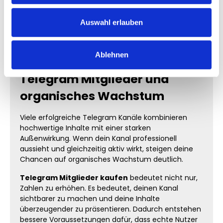
Projekte
Auswahl erlauben
Viele Creator und Community-Projekte nutzen
Telegram, um langfristige Reichweite aufzubauen
und neue Nutzer auf ihre Inhalte aufmerksam zu
Ablehnen
machen.
Telegram Mitglieder und
organisches Wachstum
Viele erfolgreiche Telegram Kanäle kombinieren
hochwertige Inhalte mit einer starken
Außenwirkung. Wenn dein Kanal professionell
aussieht und gleichzeitig aktiv wirkt, steigen deine
Chancen auf organisches Wachstum deutlich.
Telegram Mitglieder kaufen
bedeutet nicht nur,
Zahlen zu erhöhen. Es bedeutet, deinen Kanal
sichtbarer zu machen und deine Inhalte
überzeugender zu präsentieren. Dadurch entstehen
bessere Voraussetzungen dafür, dass echte Nutzer