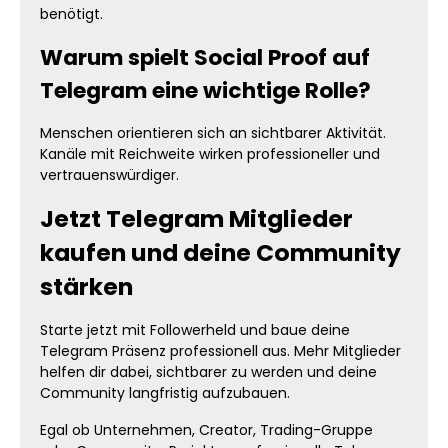
benötigt.
Warum spielt Social Proof auf
Telegram eine wichtige Rolle?
Menschen orientieren sich an sichtbarer Aktivität.
Kanäle mit Reichweite wirken professioneller und
vertrauenswürdiger.
Jetzt Telegram Mitglieder
kaufen und deine Community
stärken
Starte jetzt mit Followerheld und baue deine
Telegram Präsenz professionell aus. Mehr Mitglieder
helfen dir dabei, sichtbarer zu werden und deine
Community langfristig aufzubauen.
Egal ob Unternehmen, Creator, Trading-Gruppe