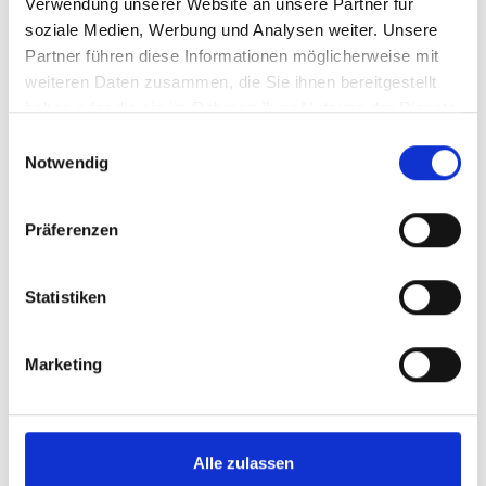
Verwendung unserer Website an unsere Partner für
professioneller darzustellen. Creator stärken ihre
soziale Medien, Werbung und Analysen weiter. Unsere
Sichtbarkeit und Community-Projekte bauen ihre
Partner führen diese Informationen möglicherweise mit
Reichweite gezielt aus.
weiteren Daten zusammen, die Sie ihnen bereitgestellt
Unternehmen und Marken
haben oder die sie im Rahmen Ihrer Nutzung der Dienste
gesammelt haben.
Einwilligungsauswahl
Telegram bietet Unternehmen enorme
Notwendig
Möglichkeiten für Community-Aufbau und direkte
Kommunikation. Professionelle Kanäle helfen dabei,
Vertrauen aufzubauen und neue Zielgruppen zu
Präferenzen
erreichen.
Trading- und Krypto-Projekte
Statistiken
Besonders im Bereich Kryptowährungen und Trading
Marketing
besitzt Telegram eine enorme Bedeutung. Große
Communities erzeugen starke Aufmerksamkeit und
helfen dabei, Inhalte schnell zu verbreiten.
Creator und Community-
Alle zulassen