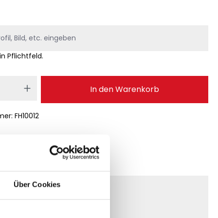
in Pflichtfeld.
 Anzahl: Gib den gewünschten Wert ei
In den Warenkorb
mer:
FH10012
Über Cookies