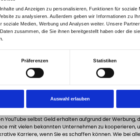
nhalte und Anzeigen zu personalisieren, Funktionen für soziale
n YouTube Video teilen
Website zu analysieren. Außerdem geben wir Informationen zu I
r soziale Medien, Werbung und Analysen weiter. Unsere Partner
Stunden neues Videomaterial von vielen großen und klei
 Daten zusammen, die Sie ihnen bereitgestellt haben oder die s
auszustechen. Wir von Followerheld möchten Ihnen einen W
n.
Präferenzen
Statistiken
tformen der Welt und viele Menschen verbringen heute seh
s ebenso bekannt und erfolgreich sind, wie viele Stars 
en erfolgreichen YouTube Kanal zu eröffnen. Jedoch gibt e
Auswahl erlauben
kann.
e Views auf Ihre Videos generieren, zum Beispiel indem Nu
on YouTube selbst Geld erhalten aufgrund der Werbung, d
nce mit vielen bekannten Unternehmen zu kooperieren,
ukrative Karriere, wenn Sie es schaffen können. Wie bei a