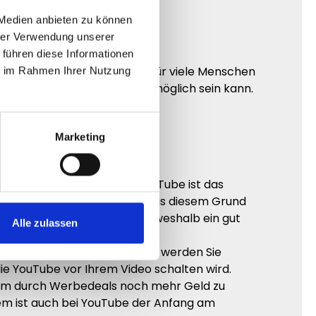
 Medien anbieten zu können
hrer Verwendung unserer
 führen diese Informationen
nen Channels hochgeladen. Für viele Menschen
ie im Rahmen Ihrer Nutzung
eg zeigen, wir dies für Sie möglich sein kann.
Marketing
r viel Zeit auf YouTube. YouTube ist das
aus dem Fernsehen. Alleine aus diesem Grund
s noch viele weitere Gründe, weshalb ein gut
Alle zulassen
tzer Ihr YouTube Video teilen, werden Sie
ie YouTube vor Ihrem Video schalten wird.
 um durch Werbedeals noch mehr Geld zu
llem ist auch bei YouTube der Anfang am