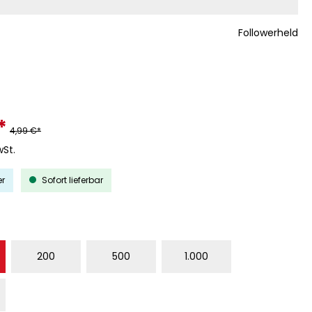
Followerheld
*
4,99 €*
wSt.
er
Sofort lieferbar
WÄHLEN
200
500
1.000