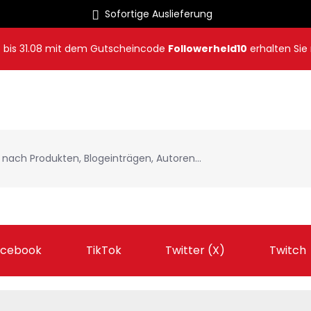
Sofortige Auslieferung
8
bis
31.08
mit dem Gutscheincode
Followerheld10
erhalten Sie
acebook
TikTok
Twitter (X)
Twitch