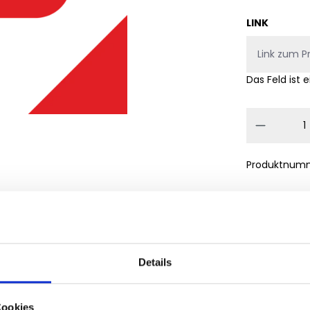
LINK
Das Feld ist e
Produkt
Produktnum
Details
Deutsche YouTube Shares"
Cookies