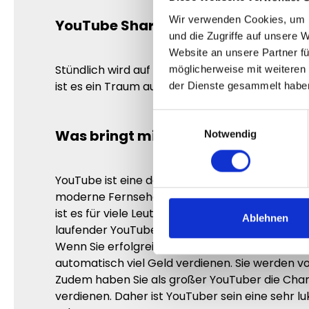
Wir verwenden Cookies, um I
YouTube Shares kaufen – Einfach ei
und die Zugriffe auf unsere 
Website an unsere Partner fü
Stündlich wird auf YouTube mehrere hunderte 
möglicherweise mit weiteren
ist es ein Traum aus dieser Masse an Video her
der Dienste gesammelt habe
Einwilligungsauswahl
Was bringt mir Erfolg auf YouTube?
Notwendig
YouTube ist eine der größten Social Media Plat
moderne Fernsehen, weshalb viele YouTube Star
ist es für viele Leute sehr erstrebenswert ein
Ablehnen
laufender YouTube Kanal Ihr Leben verändern 
Wenn Sie erfolgreich auf YouTube sind und viel
automatisch viel Geld verdienen. Sie werden v
Zudem haben Sie als großer YouTuber die Cha
verdienen. Daher ist YouTuber sein eine sehr l