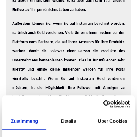
ist dieser Einfluss sehr wichtig. Es ist aber auch sehr real, großen
Einfluss auf Ihr persönliches Leben zu haben.
Außerdem können Sie, wenn Sie auf Instagram berühmt werden,
natürlich auch Geld verdienen. Viele Unternehmen suchen auf der
Plattform nach Partnern, die auf ihren Accounts für ihre Produkte
werben, damit die Follower einer Person die Produkte des
Unternehmens kennenlernen können. Dies ist für Influencer sehr
lukrativ und einige kleine Influencer werden für ihre Posts
vierstellig bezahlt. Wenn Sie auf Instagram Geld verdienen
möchten, ist die Möglichkeit, Ihre Follower mit Anzeigen zu
beeinflussen, sehr wichtig. Die Menge an Geld, die Sie verdienen
können hängt von vielen Faktoren ab, wie zum Beispiel von der
Menge an Instagram Likes, die Sie auf Ihren Posts erzielen können.
Zustimmung
Details
Über Cookies
Der erste Schritt, um all dies zu können, ist jedoch sehr schwer, und