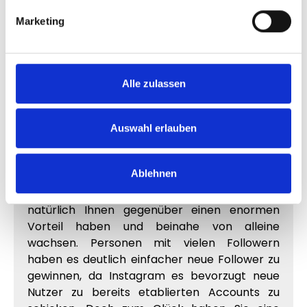
gigantische Nutzerbasis, von denen viele
denselben Traum, wie Sie verfolgen. Daher ist
Marketing
es ganz logisch, dass Sie auf Instagram sehr
viel Konkurrenz erwarten wird, die ebenfalls
versuchen möglichst viele Instagram Likes und
Follower zu bekommen. Daher müssen Sie sich
Alle zulassen
gegen eine sehr große Masse an anderen
Accounts und Menschen durchsetzen, die alle
Auswahl erlauben
genauso hart an Ihrem Ziel arbeiten werden,
wie Sie.
Ablehnen
Zudem gibt es die bereits etablierten
Accounts mit Millionen von Follower, die
natürlich Ihnen gegenüber einen enormen
Vorteil haben und beinahe von alleine
wachsen. Personen mit vielen Followern
haben es deutlich einfacher neue Follower zu
gewinnen, da Instagram es bevorzugt neue
Nutzer zu bereits etablierten Accounts zu