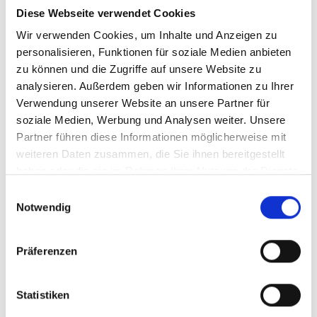
die meisten Konten kommen nie über den ersten Schritt hinaus.
Diese Webseite verwendet Cookies
Ihre ersten Follower auf Instagram sind die schwierigsten, weil sie
Wir verwenden Cookies, um Inhalte und Anzeigen zu
Sie überhaupt nicht kennen und niemand sonst sie kennt.
personalisieren, Funktionen für soziale Medien anbieten
zu können und die Zugriffe auf unsere Website zu
Wie hoch ist die
analysieren. Außerdem geben wir Informationen zu Ihrer
Wahrscheinlichkeit, dass ich auf
Verwendung unserer Website an unsere Partner für
Instagram bekannt werde?
soziale Medien, Werbung und Analysen weiter. Unsere
Partner führen diese Informationen möglicherweise mit
weiteren Daten zusammen, die Sie ihnen bereitgestellt
Wie Sie sehen gibt es eine Menge Vorteile für
haben oder die sie im Rahmen Ihrer Nutzung der Dienste
Privatpersonen und für Unternehmen, wenn
gesammelt haben.
Einwilligungsauswahl
Sie es schaffen eine substanzielle Reichweite
Notwendig
auf Instagram aufzubauen. Doch bevor Sie sich
an die Arbeit machen, müssen wir zunächst
Präferenzen
klären, wie hoch die Erfolgschancen für Sie
sind.
Statistiken
Wie bereits erwähnt besitzt Instagram eine