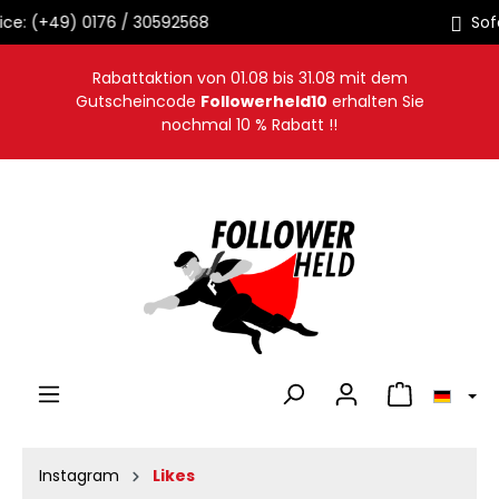
Sofortige Auslieferung
alt springen
Rabattaktion von
01.08
bis
31.08
mit dem
Gutscheincode
Followerheld10
erhalten Sie
nochmal 10 % Rabatt !!
Warenkorb en
Instagram
Likes