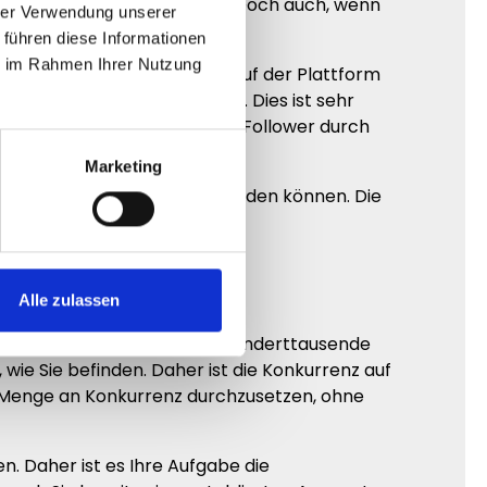
Instagram verkaufen möchten. Doch auch, wenn
hrer Verwendung unserer
 führen diese Informationen
ie im Rahmen Ihrer Nutzung
 Viele Unternehmen suchen auf der Plattform
kte der Firma kennenlernen. Dies ist sehr
gezahlt werden. Die Macht die Follower durch
Marketing
n ersten Schritt nicht überwinden können. Die
escheid weiß.
Alle zulassen
en. Durch die Größe gibt es hunderttausende
 wie Sie befinden. Daher ist die Konkurrenz auf
e Menge an Konkurrenz durchzusetzen, ohne
n. Daher ist es Ihre Aufgabe die