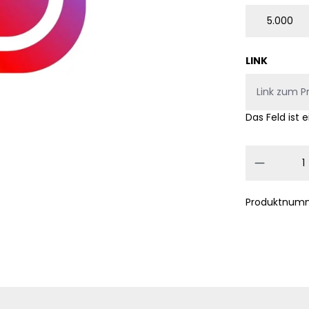
5.000
LINK
Das Feld ist e
Produkt
Produktnum