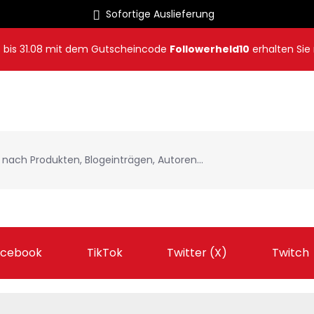
Sofortige Auslieferung
8
bis
31.08
mit dem Gutscheincode
Followerheld10
erhalten Sie
acebook
TikTok
Twitter (X)
Twitch