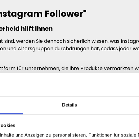
nstagram Follower"
rheld hilft Ihnen
t sind, werden Sie dennoch sicherlich wissen, was Instagram
ten und Altersgruppen durchdrungen hat, sodass jeder wei
attform für Unternehmen, die ihre Produkte vermarkten wo
ealistisch, dass Sie dies ohne weitere Hilfe auch schaffen?
kannt zu sein?
Details
eile für Unternehmen und Personen, die Ihre Reichweite 
 erhalten, wenn Sie auf Instagram eine große Reichweite h
undenschnelle Millionen von Menschen zu erreichen, solang
Cookies
te bringt sehr viel Einfluss mit sich. Große Persönlichke
nhalte und Anzeigen zu personalisieren, Funktionen für soziale