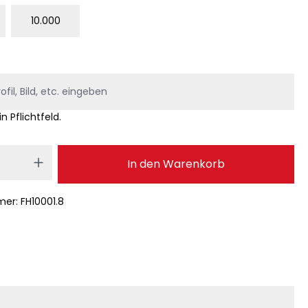
10.000
in Pflichtfeld.
 Anzahl: Gib den gewünschten Wert ei
In den Warenkorb
mer:
FH10001.8