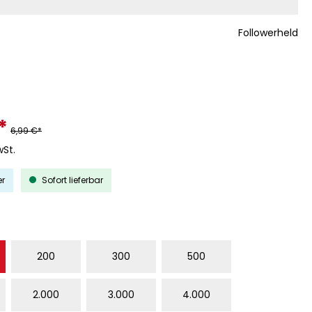
Followerheld
*
6,99 €*
wSt.
er
Sofort lieferbar
WÄHLEN
200
300
500
2.000
3.000
4.000