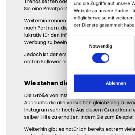
Trends setzen oder beenden. Dieser Einfluss i
und die Zugriffe auf unsere 
Sie eine Privatperson sind, ist es sehr praktisc
Website an unsere Partner fü
möglicherweise mit weiteren
Weiterhin können Sie natürlich auch sehr viel
der Dienste gesammelt habe
nach Partnern, die Ihre Produkte auf Ihren Acc
lukrativ für den Influencer, da gerne auch mal 
Einwilligungsauswahl
Werbung zu beeinflussen ist sehr wichtig, wen
Notwendig
Jedoch ist der erste Schritt, bevor Sie all di
ersten Follower auf Instagram sind die schwers
Wie stehen die Chancen auf Instag
Ablehnen
Die Größe von Instagram bringt einige Vorteile
Accounts, die alle versuchen gleichzeitig zu wa
Instagram sehr hoch. Aus diesem Grund kann e
selber Hilfe zu erhalten, indem Sie zum Beispie
Weiterhin gibt es natürlich bereits extrem viel