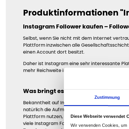
Produktinformationen "I
Instagram Follower kaufen – Followe
Selbst, wenn Sie nicht mit dem Internet vertrau
Plattform inzwischen alle Gesellschaftsschich
einen Account dort besitzt.
Daher ist Instagram eine sehr interessante Pl
mehr Reichweite im Internet sind. Doch ist es r
Was bringt es mir auf Instagram be
Zustimmung
Bekanntheit auf Instagram hat sehr viele Vort
natürlich die Aufmerksamkeit sehr gut, die Sie
Plattform nutzen, ist es Ihnen möglich ich sek
Diese Webseite verwendet 
viele Instagram Follower haben. Diese Reichwei
Wir verwenden Cookies, um I