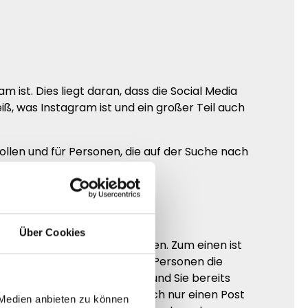
 ist. Dies liegt daran, dass die Social Media
ß, was Instagram ist und ein großer Teil auch
llen und für Personen, die auf der Suche nach
Über Cookies
auf Instagram erhöhen möchten. Zum einen ist
aben. Dadurch, dass so viele Personen die
e Ihr Content gut genug ist und Sie bereits
iten auf Instagram können durch nur einen Post
 Medien anbieten zu können