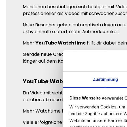
Menschen beschäftigen sich häufiger mit Videos
professioneller als Videos mit schwacher Zusc
Neue Besucher gehen automatisch davon aus, 
aktive Inhalte sofort mehr Aufmerksamkeit.
Mehr
YouTube Watchtime
hilft dir dabei, d
Gerade neue Creator profitieren enorm davon, 
länger auf dem Kanal und beschäftigen sich eh
Zustimmung
YouTube Watchtime kaufen und dein
Ein Video mit sichtbarer Aktivität wirkt deutl
Diese Webseite verwendet 
darüber, ob neue Nutzer weiter schauen oder 
Wir verwenden Cookies, um I
Mehr Watchtime hilft dir dabei, deine Videos 
und die Zugriffe auf unsere 
Website an unsere Partner fü
Viele erfolgreiche Creator achten gezielt dara