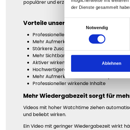
möglicherweise mit weiteren
populärer und erzeugen automatisch mehr Int
der Dienste gesammelt habe
Einwilligungsauswahl
Vorteile unserer YouTube Watchti
Notwendig
Professioneller wirkende Videos
Mehr Aufmerksamkeit für deinen Content
Stärkere Zuschauerbindung
Mehr Sichtbarkeit auf YouTube
Aktiver wirkender Kanal
Ablehnen
Hochwertigere Außenwirkung
Mehr Aufmerksamkeit für neue Uploads
Professioneller wirkende Inhalte
Mehr Wiedergabezeit sorgt für me
Videos mit hoher Watchtime ziehen automatisch
und beliebt wirken.
Ein Video mit geringer Wiedergabezeit wirkt hä