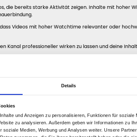
, die bereits starke Aktivität zeigen. Inhalte mit hoher 
hauerbindung.
dass Videos mit hoher Watchtime relevanter oder hochw
einen Kanal professioneller wirken zu lassen und deine Inha
wenn ihre Videos bereits starke Zuschauerbindung und Ak
er mit weiteren Uploads.
Details
e Videos größer wirken lassen
ich hochwertiger als Inhalte ohne starke Zuschauerbindung
Cookies
abspringen.
nhalte und Anzeigen zu personalisieren, Funktionen für soziale
professioneller erscheinen zu lassen und deine gesamte 
Website zu analysieren. Außerdem geben wir Informationen zu I
r soziale Medien, Werbung und Analysen weiter. Unsere Partner
uf, dass ihre Videos bereits Aktivität und Wiedergabezeit