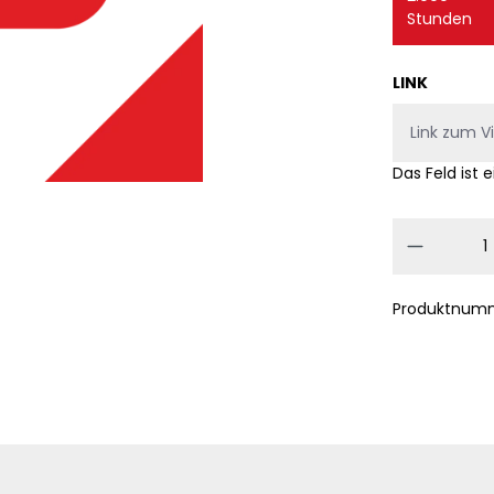
Stunden
LINK
Das Feld ist e
Produkt
Produktnum