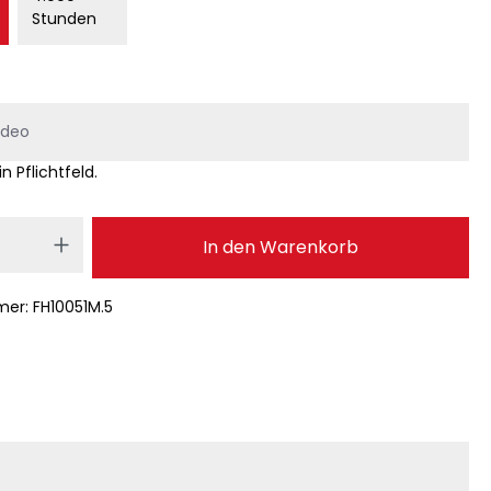
Stunden
in Pflichtfeld.
 Anzahl: Gib den gewünschten Wert ei
In den Warenkorb
mer:
FH10051M.5