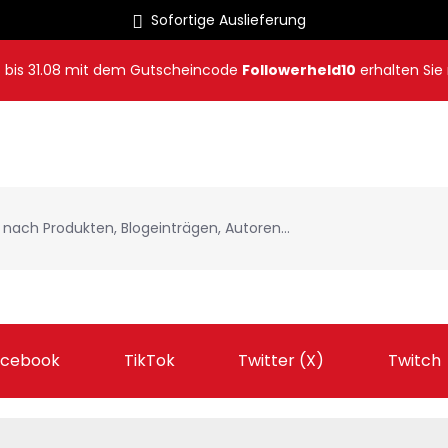
Sofortige Auslieferung
8
bis
31.08
mit dem Gutscheincode
Followerheld10
erhalten Sie
acebook
TikTok
Twitter (X)
Twitch