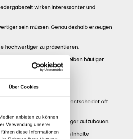
Wiedergabezeit wirken interessanter und
ertiger sein müssen. Genau deshalb erzeugen
lte hochwertiger zu präsentieren.
tivität zeigen. Zuschauer bleiben häufiger
Über Cookies
. Genau dieser erste Eindruck entscheidet oft
 Medien anbieten zu können
Präsenz auf YouTube hochwertiger aufzubauen.
hrer Verwendung unserer
 führen diese Informationen
 zeigen. Genau dadurch wirken Inhalte