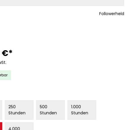
Followerheld
 €*
wSt.
erbar
AUSWÄHLEN
250
500
1.000
Stunden
Stunden
Stunden
4.000