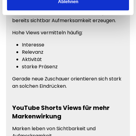
Vertrauen erzeugen
Ablehnen
Menschen vertrauen Videos schneller, die
bereits sichtbar Aufmerksamkeit erzeugen.
Hohe Views vermitteln häufig:
Interesse
Relevanz
Aktivität
starke Präsenz
Gerade neue Zuschauer orientieren sich stark
an solchen Eindrücken.
YouTube Shorts Views für mehr
Markenwirkung
Marken leben von Sichtbarkeit und
Aufmerksamkeit.