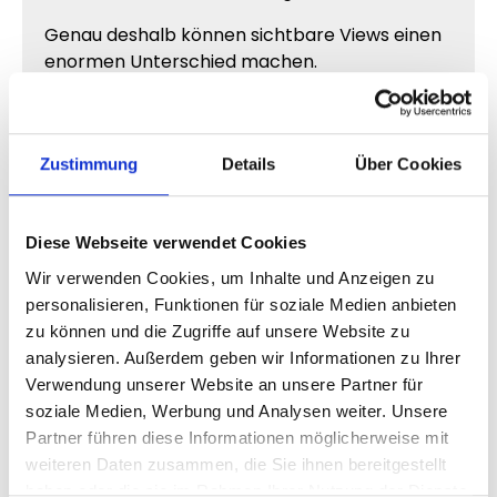
Genau deshalb können sichtbare Views einen
enormen Unterschied machen.
Warum Shorts mit vielen Views
Zustimmung
Details
Über Cookies
viraler wirken
Menschen verbinden hohe Aufrufzahlen
automatisch mit trendigem oder relevantem
Diese Webseite verwendet Cookies
Content.
Wir verwenden Cookies, um Inhalte und Anzeigen zu
personalisieren, Funktionen für soziale Medien anbieten
Ein Short mit sichtbaren Views wirkt häufig:
zu können und die Zugriffe auf unsere Website zu
beliebter
analysieren. Außerdem geben wir Informationen zu Ihrer
spannender
Verwendung unserer Website an unsere Partner für
stärker wahrgenommen
soziale Medien, Werbung und Analysen weiter. Unsere
interessanter
Partner führen diese Informationen möglicherweise mit
weiteren Daten zusammen, die Sie ihnen bereitgestellt
Dadurch beschäftigen sich Zuschauer oft
haben oder die sie im Rahmen Ihrer Nutzung der Dienste