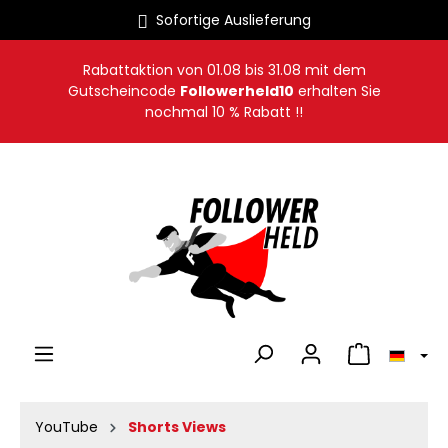
Sofortige Auslieferung
alt springen
Rabattaktion von
01.08
bis
31.08
mit dem
Gutscheincode
Followerheld10
erhalten Sie
nochmal 10 % Rabatt !!
Warenkorb en
YouTube
Shorts Views