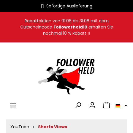
Sofortige Auslieferung
alt springen
Rabattaktion von
01.08
bis
31.08
mit dem
Gutscheincode
Followerheld10
erhalten Sie
nochmal 10 % Rabatt !!
Warenkorb en
YouTube
Shorts Views