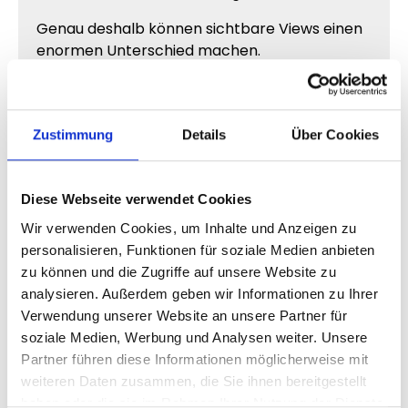
Genau deshalb können sichtbare Views einen
enormen Unterschied machen.
Warum Shorts mit vielen Views
Zustimmung
Details
Über Cookies
viraler wirken
Menschen verbinden hohe Aufrufzahlen
automatisch mit trendigem oder relevantem
Diese Webseite verwendet Cookies
Content.
Wir verwenden Cookies, um Inhalte und Anzeigen zu
personalisieren, Funktionen für soziale Medien anbieten
Ein Short mit sichtbaren Views wirkt häufig:
zu können und die Zugriffe auf unsere Website zu
beliebter
analysieren. Außerdem geben wir Informationen zu Ihrer
spannender
Verwendung unserer Website an unsere Partner für
stärker wahrgenommen
soziale Medien, Werbung und Analysen weiter. Unsere
interessanter
Partner führen diese Informationen möglicherweise mit
weiteren Daten zusammen, die Sie ihnen bereitgestellt
Dadurch beschäftigen sich Zuschauer oft
haben oder die sie im Rahmen Ihrer Nutzung der Dienste