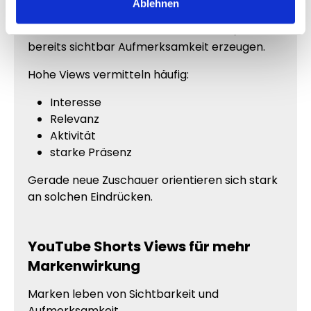
Vertrauen erzeugen
Ablehnen
Menschen vertrauen Videos schneller, die
bereits sichtbar Aufmerksamkeit erzeugen.
Hohe Views vermitteln häufig:
Interesse
Relevanz
Aktivität
starke Präsenz
Gerade neue Zuschauer orientieren sich stark
an solchen Eindrücken.
YouTube Shorts Views für mehr
Markenwirkung
Marken leben von Sichtbarkeit und
Aufmerksamkeit.