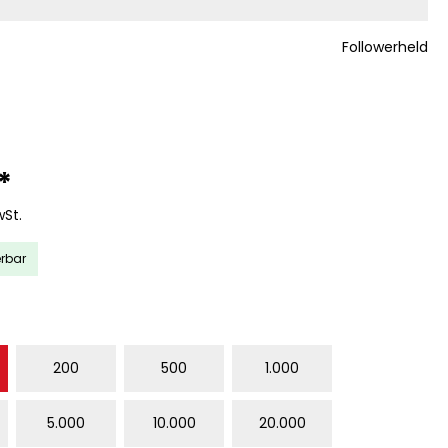
Followerheld
*
wSt.
erbar
WÄHLEN
200
500
1.000
5.000
10.000
20.000