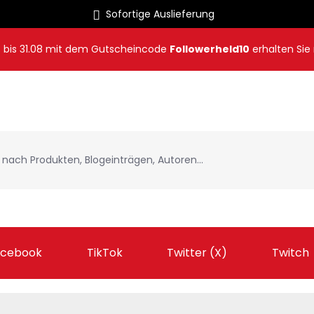
Sofortige Auslieferung
8
bis
31.08
mit dem Gutscheincode
Followerheld10
erhalten Sie
acebook
TikTok
Twitter (X)
Twitch