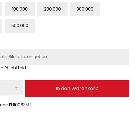
100.000
200.000
300.000
500.000
in Pflichtfeld.
 Anzahl: Gib den gewünschten Wert ei
In den Warenkorb
mer:
FH10063M.1