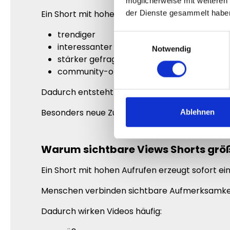
möglicherweise mit weiteren
Ein Short mit hohen Views wirkt automatisch:
der Dienste gesammelt habe
trendiger
Einwilligungsauswahl
interessanter
Notwendig
stärker gefragt
community-orientierter
Dadurch entsteht häufig schneller Interesse 
Besonders neue Zuschauer orientieren sich st
Ablehnen
Warum sichtbare Views Shorts größ
Ein Short mit hohen Aufrufen erzeugt sofort ei
Menschen verbinden sichtbare Aufmerksamkei
Dadurch wirken Videos häufig: