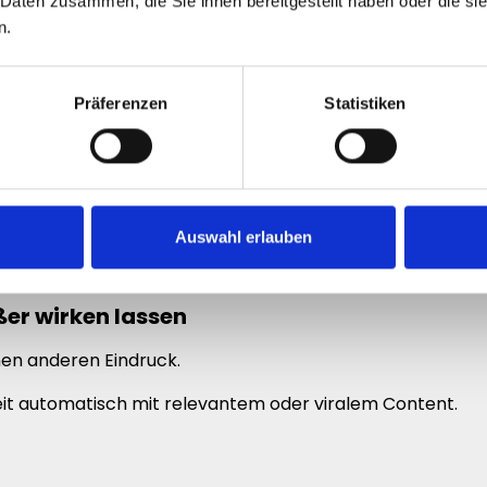
 Daten zusammen, die Sie ihnen bereitgestellt haben oder die s
n.
Präferenzen
Statistiken
am gesamten Kanal.
ark daran, welche Shorts bereits Aufmerksamkeit erzeuge
Auswahl erlauben
er wirken lassen
nen anderen Eindruck.
t automatisch mit relevantem oder viralem Content.