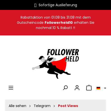
Sofortige Auslieferung
alt springen
Rabattaktion von
01.08
bis
31.08
mit dem
Gutscheincode
Followerheld10
erhalten Sie
nochmal 10 % Rabatt !!
Warenkorb en
Alle sehen
Telegram
Post Views