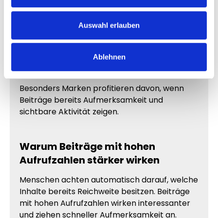
sichtbar Reichweite besitzen. Inhalte mit
hohen Aufrufzahlen wirken deutlich
professioneller und hochwertiger.
Auswahl erlauben
Mehr Views verbessern die Wahrnehmung
deiner Inhalte und sorgen dafür, dass dein
Ablehnen
Kanal aktiver erscheint.
Besonders Marken profitieren davon, wenn
Beiträge bereits Aufmerksamkeit und
sichtbare Aktivität zeigen.
Warum Beiträge mit hohen
Aufrufzahlen stärker wirken
Menschen achten automatisch darauf, welche
Inhalte bereits Reichweite besitzen. Beiträge
mit hohen Aufrufzahlen wirken interessanter
und ziehen schneller Aufmerksamkeit an.