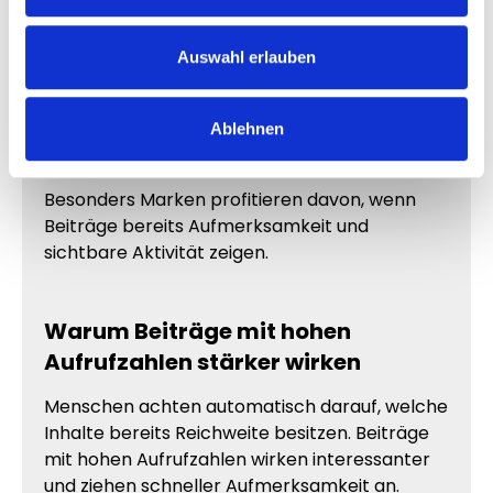
sichtbar Reichweite besitzen. Inhalte mit
hohen Aufrufzahlen wirken deutlich
professioneller und hochwertiger.
Auswahl erlauben
Mehr Views verbessern die Wahrnehmung
deiner Inhalte und sorgen dafür, dass dein
Ablehnen
Kanal aktiver erscheint.
Besonders Marken profitieren davon, wenn
Beiträge bereits Aufmerksamkeit und
sichtbare Aktivität zeigen.
Warum Beiträge mit hohen
Aufrufzahlen stärker wirken
Menschen achten automatisch darauf, welche
Inhalte bereits Reichweite besitzen. Beiträge
mit hohen Aufrufzahlen wirken interessanter
und ziehen schneller Aufmerksamkeit an.