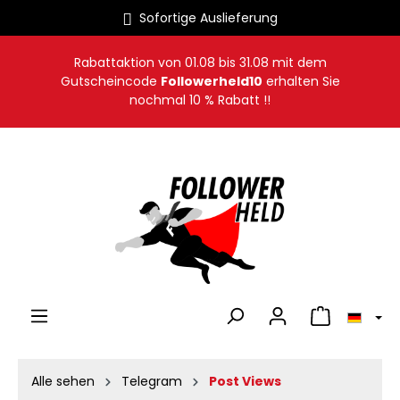
Sofortige Auslieferung
alt springen
Rabattaktion von
01.08
bis
31.08
mit dem
Gutscheincode
Followerheld10
erhalten Sie
nochmal 10 % Rabatt !!
Warenkorb en
Alle sehen
Telegram
Post Views