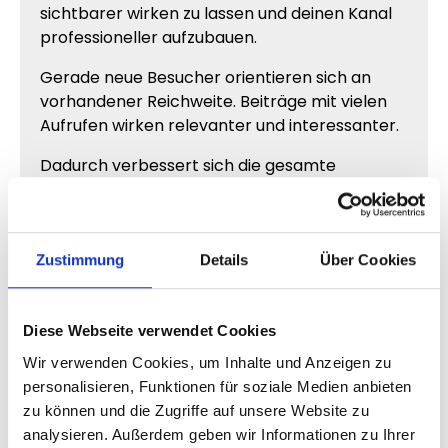
sichtbarer wirken zu lassen und deinen Kanal
professioneller aufzubauen.
Gerade neue Besucher orientieren sich an
vorhandener Reichweite. Beiträge mit vielen
Aufrufen wirken relevanter und interessanter.
Dadurch verbessert sich die gesamte
Wahrnehmung deiner Inhalte.
Telegram Post Views für neue
Zustimmung
Details
Über Cookies
Kanäle
Neue Telegram Kanäle haben häufig das
Diese Webseite verwendet Cookies
Problem, dass Beiträge kaum Reichweite
Wir verwenden Cookies, um Inhalte und Anzeigen zu
zeigen. Selbst gute Inhalte wirken dadurch oft
personalisieren, Funktionen für soziale Medien anbieten
kleiner oder weniger relevant.
zu können und die Zugriffe auf unsere Website zu
analysieren. Außerdem geben wir Informationen zu Ihrer
Mehr
Telegram Aufrufe
helfen dir dabei,