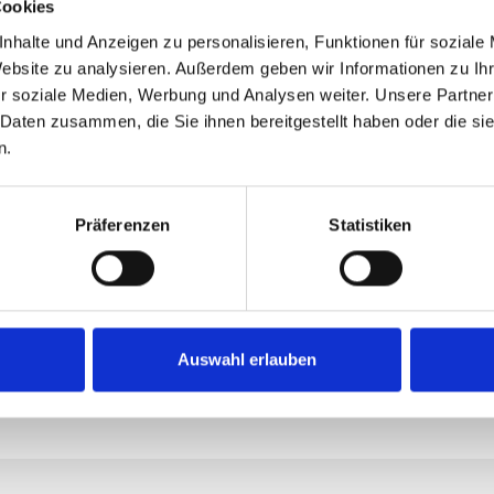
Cookies
2.000
nhalte und Anzeigen zu personalisieren, Funktionen für soziale
Website zu analysieren. Außerdem geben wir Informationen zu I
r soziale Medien, Werbung und Analysen weiter. Unsere Partner
LINK
 Daten zusammen, die Sie ihnen bereitgestellt haben oder die s
n.
Das Feld ist e
Präferenzen
Statistiken
Produkt
Produktnum
Auswahl erlauben