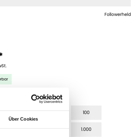
Followerheld
*
wSt.
erbar
WÄHLEN
50
75
100
Über Cookies
200
500
1.000