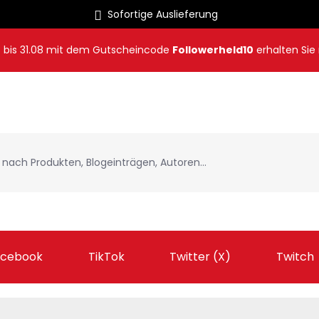
Sofortige Auslieferung
8
bis
31.08
mit dem Gutscheincode
Followerheld10
erhalten Sie
acebook
TikTok
Twitter (X)
Twitch