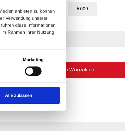
3.000
4.000
5.000
 Medien anbieten zu können
hrer Verwendung unserer
 führen diese Informationen
ie im Rahmen Ihrer Nutzung
in Pflichtfeld.
Marketing
 Anzahl: Gib den gewünschten Wert ei
In den Warenkorb
mer:
FH10059M.3
Alle zulassen