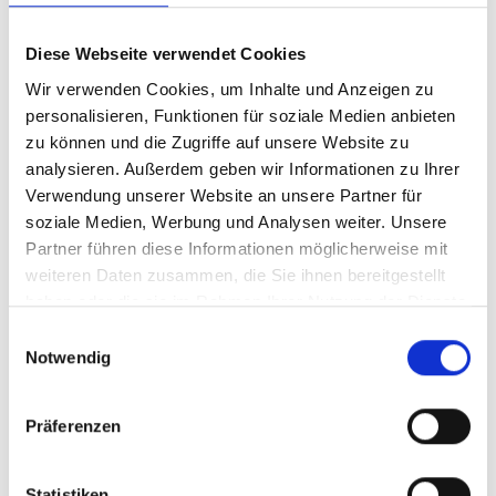
3.000
4.000
Diese Webseite verwendet Cookies
5.000
50
Wir verwenden Cookies, um Inhalte und Anzeigen zu
personalisieren, Funktionen für soziale Medien anbieten
zu können und die Zugriffe auf unsere Website zu
100
200
analysieren. Außerdem geben wir Informationen zu Ihrer
Verwendung unserer Website an unsere Partner für
500
soziale Medien, Werbung und Analysen weiter. Unsere
Partner führen diese Informationen möglicherweise mit
weiteren Daten zusammen, die Sie ihnen bereitgestellt
LINK
haben oder die sie im Rahmen Ihrer Nutzung der Dienste
gesammelt haben.
Einwilligungsauswahl
Notwendig
Das Feld ist ein Pflichtfeld.
Präferenzen
Produkt Anzahl: Gib den gewünschten 
Statistiken