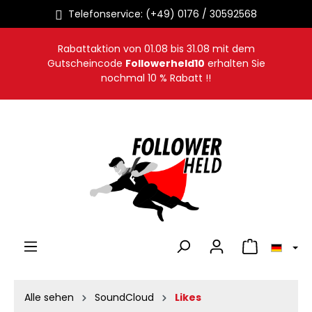
Telefonservice: (+49) 0176 / 30592568
alt springen
Rabattaktion von
01.08
bis
31.08
mit dem
Gutscheincode
Followerheld10
erhalten Sie
nochmal 10 % Rabatt !!
Warenkorb en
Alle sehen
SoundCloud
Likes