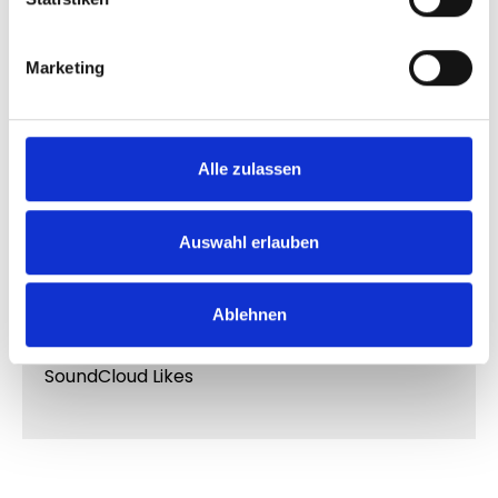
In den Warenkorb
Marketing
Produktnummer:
FH10057M.4
Alle zulassen
Auswahl erlauben
Produktinformationen
Ablehnen
"SoundCloud Likes"
SoundCloud Likes