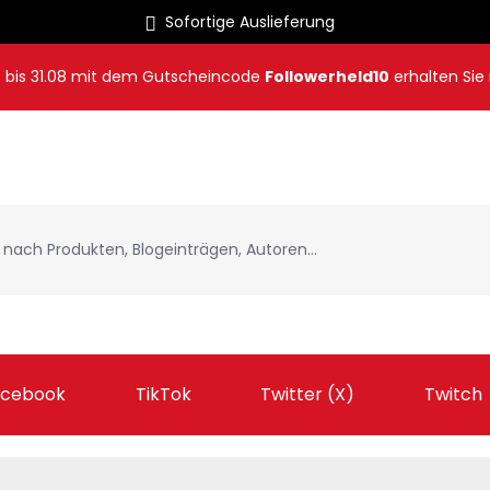
Sofortige Auslieferung
8
bis
31.08
mit dem Gutscheincode
Followerheld10
erhalten Sie
acebook
TikTok
Twitter (X)
Twitch