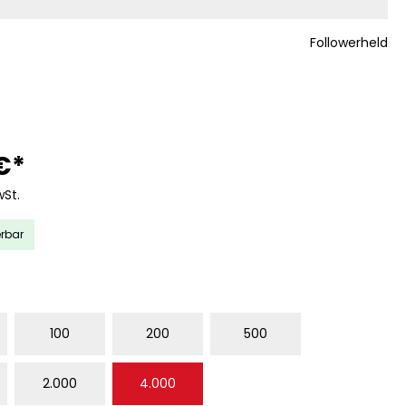
Followerheld
€*
wSt.
erbar
WÄHLEN
100
200
500
2.000
4.000