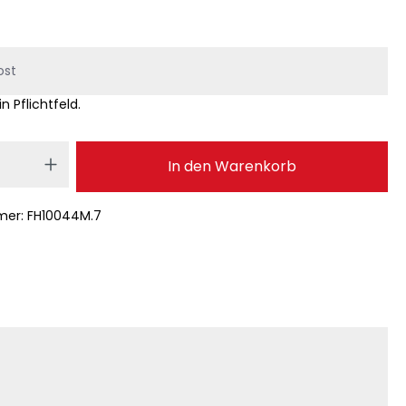
in Pflichtfeld.
 Anzahl: Gib den gewünschten Wert ei
In den Warenkorb
mer:
FH10044M.7