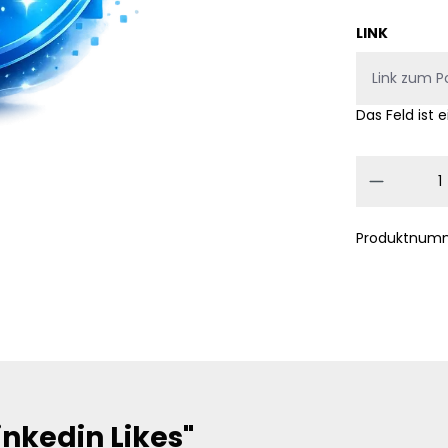
LINK
Das Feld ist e
Produkt
Produktnum
nkedin Likes"