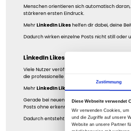
Menschen orientieren sich automatisch daran,
stärkeren ersten Eindruck.
Mehr
LinkedIn Likes
helfen dir dabei, deine Be
Dadurch wirken einzelne Posts nicht still od
LinkedIn Likes kaufen und Beiträge 
Viele Nutzer veröffentlichen regelmäßig Busi
die professionelle Außenwirkung.
Zustimmung
Mehr
LinkedIn Likes
sorgen dafür, dass deine
Gerade bei neuen Besuchern kann dieser Unters
Diese Webseite verwendet 
Posts ohne erkennbare Aktivität.
Wir verwenden Cookies, um I
und die Zugriffe auf unsere 
Dadurch entsteht eine stärkere Wahrnehmung d
Website an unsere Partner fü