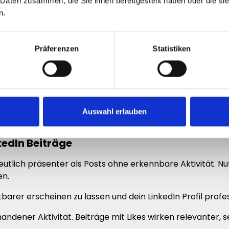
 Daten zusammen, die Sie ihnen bereitgestellt haben oder die s
n
n.
Präferenzen
Statistiken
Auswahl erlauben
kedIn Beiträge
eutlich präsenter als Posts ohne erkennbare Aktivität. Nu
en.
htbarer erscheinen zu lassen und dein LinkedIn Profil profe
ndener Aktivität. Beiträge mit Likes wirken relevanter, s