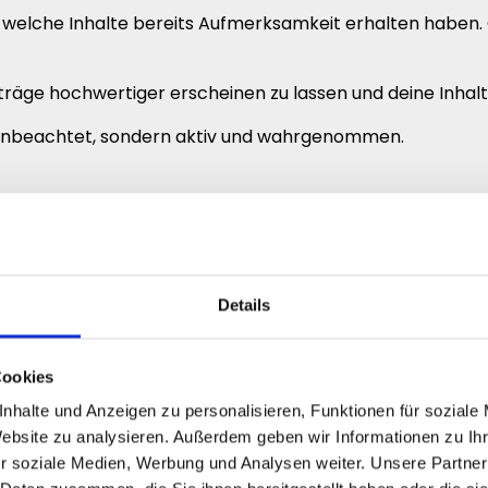
 welche Inhalte bereits Aufmerksamkeit erhalten haben.
iträge hochwertiger erscheinen zu lassen und deine Inhalt
er unbeachtet, sondern aktiv und wahrgenommen.
professioneller präsentieren
ness-Content, Expertenwissen oder Unternehmensbeiträge,
Details
 Beiträge stärker wahrgenommen werden und mehr Präse
chied entscheidend sein. Beiträge mit sichtbaren Likes 
Cookies
nhalte und Anzeigen zu personalisieren, Funktionen für soziale
Website zu analysieren. Außerdem geben wir Informationen zu I
einer Inhalte und deines gesamten LinkedIn Profils.
r soziale Medien, Werbung und Analysen weiter. Unsere Partner