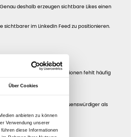
 Genau deshalb erzeugen sichtbare Likes einen
e sichtbarer im LinkedIn Feed zu positionieren.
 aber ohne sichtbare Reaktionen fehlt häufig
Über Cookies
nz im Feed ausstrahlen.
wirken relevanter und vertrauenswürdiger als
 Medien anbieten zu können
hrer Verwendung unserer
 führen diese Informationen