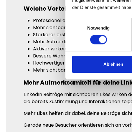
möglicherweise mit weiteren
Welche Vorteile LinkedIn Likes biete
der Dienste gesammelt habe
Professioneller wirkende LinkedIn Beiträge
Einwilligungsauswahl
Mehr sichtbare Aktivität im Feed
Notwendig
Stärkerer erster Eindruck
Mehr Aufmerksamkeit für deine Inhalte
Aktiver wirkender LinkedIn Auftritt
Bessere Wahrnehmung deiner Beiträge
Hochwertiger wirkender Content
Ablehnen
Mehr sichtbare Interaktionen
Mehr Aufmerksamkeit für deine Lin
LinkedIn Beiträge mit sichtbaren Likes wirken d
die bereits Zustimmung und Interaktionen zeig
Mehr Likes helfen dir dabei, deine Beiträge sic
Gerade neue Besucher orientieren sich an vorha