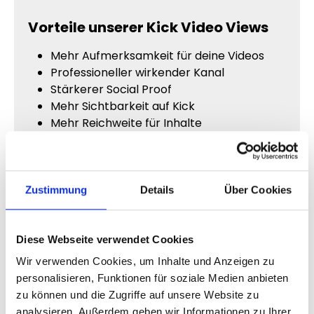
Vorteile unserer Kick Video Views
Mehr Aufmerksamkeit für deine Videos
Professioneller wirkender Kanal
Stärkerer Social Proof
Mehr Sichtbarkeit auf Kick
Mehr Reichweite für Inhalte
Aktiver wirkende Videos
Bessere Wahrnehmung deines Profils
Mehr Aufmerksamkeit für Streams
Zustimmung
Details
Über Cookies
Kick Video Views für neue Creator
Gerade neue Streamer haben häufig
Diese Webseite verwendet Cookies
Schwierigkeiten, Reichweite aufzubauen.
Wir verwenden Cookies, um Inhalte und Anzeigen zu
Selbst gute Inhalte erhalten oft nur wenige
personalisieren, Funktionen für soziale Medien anbieten
Aufrufe, wenn keine sichtbare Aktivität
zu können und die Zugriffe auf unsere Website zu
vorhanden ist.
analysieren. Außerdem geben wir Informationen zu Ihrer