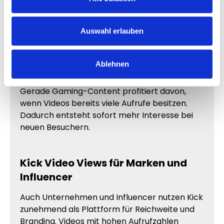
leben von Aufmerksamkeit und Reichweite.
Zuschauer beschäftigen sich häufiger mit
Videos, die bereits Aktivität zeigen.
Auswahl erlauben
Mehr
Kick Video Views
helfen dir dabei, deine
Inhalte erfolgreicher erscheinen zu lassen und
Ablehnen
deine Streams professioneller zu präsentieren.
Gerade Gaming-Content profitiert davon,
wenn Videos bereits viele Aufrufe besitzen.
Dadurch entsteht sofort mehr Interesse bei
neuen Besuchern.
Kick Video Views für Marken und
Influencer
Auch Unternehmen und Influencer nutzen Kick
zunehmend als Plattform für Reichweite und
Branding. Videos mit hohen Aufrufzahlen