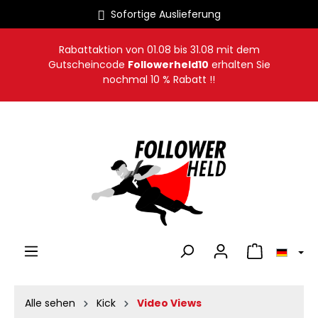
Sofortige Auslieferung
alt springen
Rabattaktion von
01.08
bis
31.08
mit dem
Gutscheincode
Followerheld10
erhalten Sie
nochmal 10 % Rabatt !!
Warenkorb en
Alle sehen
Kick
Video Views