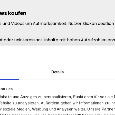
ews kaufen
 und Videos um Aufmerksamkeit. Nutzer klicken deutlich hä
nnt oder uninteressant. Inhalte mit hohen Aufrufzahlen 
afür, gezielt
Kick Video Views kaufen
zu wollen, um ihr
Details
erscheinen zu lassen und deinen gesamten Auftritt auf K
Cookies
rksamkeit
nhalte und Anzeigen zu personalisieren, Funktionen für soziale
barer Aktivität. Videos mit vielen Aufrufen ziehen deutl
Website zu analysieren. Außerdem geben wir Informationen zu I
r soziale Medien, Werbung und Analysen weiter. Unsere Partner