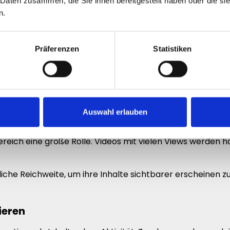
 Daten zusammen, die Sie ihnen bereitgestellt haben oder die s
merksamkeit eine enorme Rolle. Inhalte mit Reichweite w
n.
en Content professioneller wirken zu lassen und neue Zu
Präferenzen
Statistiken
g sind
ger mit Videos, die bereits Aktivität besitzen. Hohe Aufr
Auswahl erlauben
ereich eine große Rolle. Videos mit vielen Views werden 
iche Reichweite, um ihre Inhalte sichtbarer erscheinen zu
ieren