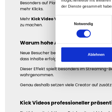
möglicherweise mit weiteren
Besonders auf Plattformen wie Kick spielt Auf
der Dienste gesammelt habe
mehr Klicks.
Einwilligungsauswahl
Mehr
Kick Video Views
helfen dir dabei, dein
Notwendig
zu machen.
Warum hohe Aufrufzahlen so wichti
Neue Besucher beschäftigen sich deutlich häufi
Ablehnen
dass Inhalte erfolgreicher wirken.
Dieser Effekt spielt besonders im Streaming-B
wahrgenommen.
Genau deshalb setzen viele Creator auf zusätzl
Kick Videos professioneller präsent