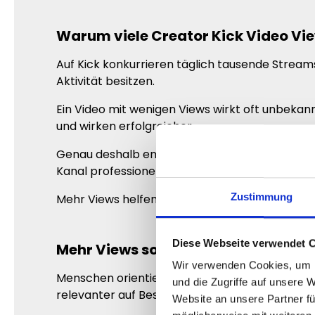
Warum viele Creator Kick Video Vi
Auf Kick konkurrieren täglich tausende Streams
Aktivität besitzen.
Ein Video mit wenigen Views wirkt oft unbeka
und wirken erfolgreicher.
Genau deshalb entscheiden sich viele Creator d
Kanal professioneller zu präsentieren.
Zustimmung
Mehr Views helfen dabei, deine Videos größer 
Diese Webseite verwendet 
Mehr Views sorgen für mehr Aufme
Wir verwenden Cookies, um I
Menschen orientieren sich automatisch an sicht
und die Zugriffe auf unsere 
relevanter auf Besucher.
Website an unsere Partner fü