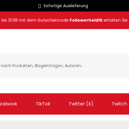
Sofortige Auslieferung
8
bis
31.08
mit dem Gutscheincode
Followerheld10
erhalten Sie
acebook
TikTok
Twitter (X)
Twitch