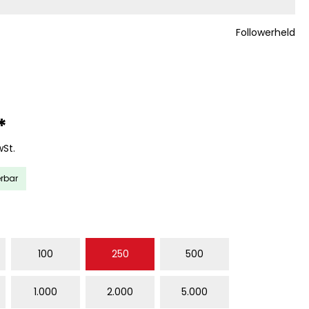
Followerheld
*
wSt.
erbar
WÄHLEN
100
250
500
1.000
2.000
5.000