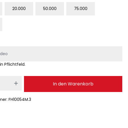
20.000
50.000
75.000
in Pflichtfeld.
 Anzahl: Gib den gewünschten Wert ei
In den Warenkorb
mer:
FH10054M.3