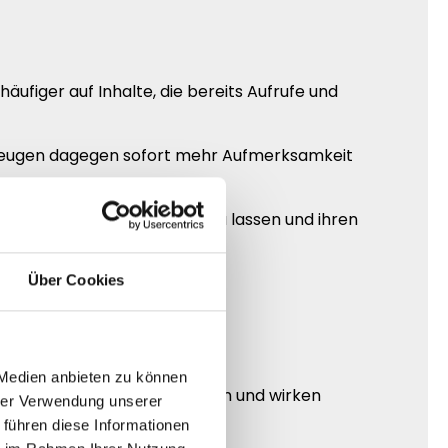
ufiger auf Inhalte, die bereits Aufrufe und
erzeugen dagegen sofort mehr Aufmerksamkeit
e Inhalte sichtbarer wirken zu lassen und ihren
Über Cookies
ick hochwertiger aufzubauen.
 Medien anbieten zu können
ich häufiger neue Zuschauer an und wirken
hrer Verwendung unserer
 führen diese Informationen