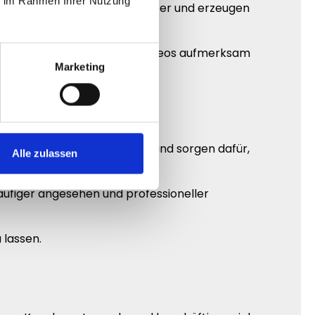
ie im Rahmen Ihrer Nutzung
irken automatisch interessanter und erzeugen
schauer schneller auf deine Videos aufmerksam
Marketing
ufzahlen erzeugen Vertrauen und sorgen dafür,
Alle zulassen
häufiger angesehen und professioneller
 lassen.