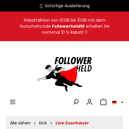
Sofortige Auslieferung
alt springen
Rabattaktion von
01.08
bis
31.08
mit dem
Gutscheincode
Followerheld10
erhalten Sie
nochmal 10 % Rabatt !!
Warenkorb en
Alle sehen
Kick
Live Zuschauer