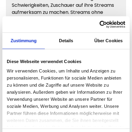
Schwierigkeiten, Zuschauer auf ihre Streams
aufmerksam zu machen. Streams ohne
sichtbare Aktivität werden oft direkt
überscrollt.
Mehr
Kick Viewer
helfen dir dabei, deinen
Zustimmung
Details
Über Cookies
Livestream professioneller wirken zu lassen
und schneller Aufmerksamkeit zu erzeugen.
Diese Webseite verwendet Cookies
Neue Zuschauer orientieren sich stark an
vorhandener Aktivität. Streams mit sichtbaren
Wir verwenden Cookies, um Inhalte und Anzeigen zu
Zuschauern wirken relevanter und erzeugen
personalisieren, Funktionen für soziale Medien anbieten
automatisch mehr Interesse.
zu können und die Zugriffe auf unsere Website zu
analysieren. Außerdem geben wir Informationen zu Ihrer
Dadurch entstehen bessere Voraussetzungen
Verwendung unserer Website an unsere Partner für
für organisches Wachstum und langfristigen
soziale Medien, Werbung und Analysen weiter. Unsere
Community-Aufbau.
Partner führen diese Informationen möglicherweise mit
weiteren Daten zusammen, die Sie ihnen bereitgestellt
haben oder die sie im Rahmen Ihrer Nutzung der Dienste