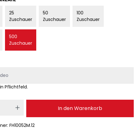
25
50
100
Zuschauer
Zuschauer
Zuschauer
500
Zuschauer
in Pflichtfeld.
 Anzahl: Gib den gewünschten Wert ei
In den Warenkorb
mer:
FH10052M.12