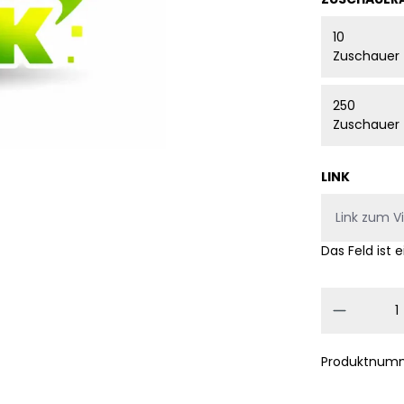
10
Zuschauer
250
Zuschauer
LINK
Das Feld ist e
Produkt
Produktnum