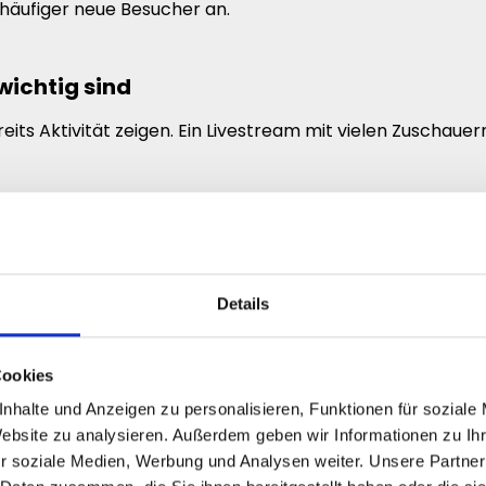
 häufiger neue Besucher an.
ichtig sind
its Aktivität zeigen. Ein Livestream mit vielen Zuschauern
dass aktive Streams besseren oder unterhaltsameren C
.
einen Stream lebendiger wirken zu lassen und deinen Kanal
Details
ihr Stream bereits Aktivität zeigt. Zuschauer bleiben hä
Cookies
nhalte und Anzeigen zu personalisieren, Funktionen für soziale
am größer wirken lassen
Website zu analysieren. Außerdem geben wir Informationen zu I
tlich etablierter als ein Livestream ohne Aktivität. Genau
r soziale Medien, Werbung und Analysen weiter. Unsere Partner