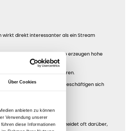
 wirkt direkt interessanter als ein Stream
ontent bieten. Genau deshalb erzeugen hohe
 professioneller zu präsentieren.
Über Cookies
ufiger länger im Stream und beschäftigen sich
 Medien anbieten zu können
hrer Verwendung unserer
 dieser erste Eindruck entscheidet oft darüber,
 führen diese Informationen