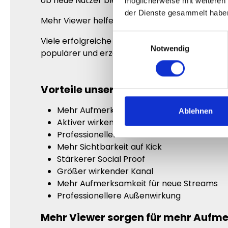
ob neue Nutzer bleiben oder weiterklicken.
möglicherweise mit weiteren
der Dienste gesammelt habe
Mehr Viewer helfen dir dabei, deinen Stream h
Einwilligungsauswahl
Viele erfolgreiche Creator achten gezielt dara
Notwendig
populärer und erzeugen automatisch mehr Int
Vorteile unserer Kick Live Zuschaue
Mehr Aufmerksamkeit für deinen Stream
Ablehnen
Aktiver wirkender Livestream
Professionellerer erster Eindruck
Mehr Sichtbarkeit auf Kick
Stärkerer Social Proof
Größer wirkender Kanal
Mehr Aufmerksamkeit für neue Streams
Professionellere Außenwirkung
Mehr Viewer sorgen für mehr Aufm