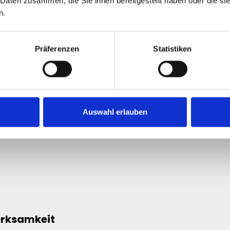
 Daten zusammen, die Sie ihnen bereitgestellt haben oder die s
n.
ochwertiger erscheinen zu lassen und deine gesamte Präs
uf, dass ihre Streams bereits Reichweite und Aktivität z
Präferenzen
Statistiken
eresse.
r
Auswahl erlauben
erksamkeit