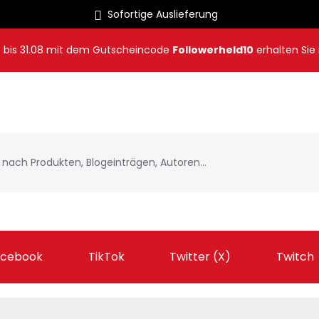
Sofortige Auslieferung
8
bis
31.08
mit dem Gutscheincode
Followerheld10
erhalten Sie
acebook
TikTok
Twitter (X)
Twitch