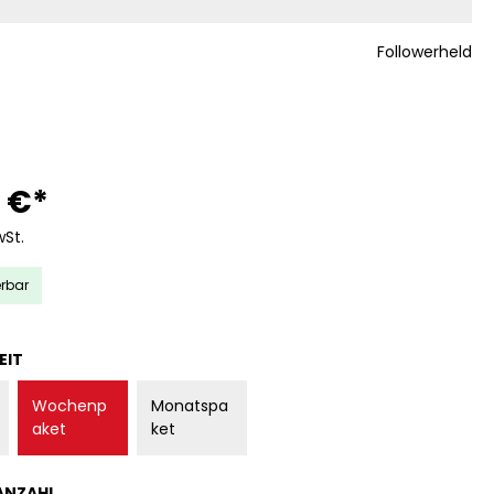
Followerheld
 €*
wSt.
erbar
AUSWÄHLEN
EIT
Wochenp
Monatspa
aket
ket
AUSWÄHLEN
ANZAHL