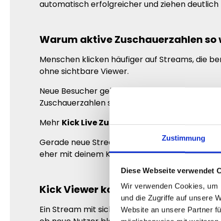
automatisch erfolgreicher und ziehen deutlich
Warum aktive Zuschauerzahlen so w
Menschen klicken häufiger auf Streams, die bere
ohne sichtbare Viewer.
Neue Besucher gehen automatisch davon aus, 
Zuschauerzahlen sofort mehr Aufmerksamkeit
Mehr
Kick Live Zuschauer
helfen dir dabei, d
Zustimmung
Gerade neue Streamer profitieren davon, wenn 
eher mit deinem Kanal.
Diese Webseite verwendet 
Wir verwenden Cookies, um I
Kick Viewer kaufen und deinen Stre
und die Zugriffe auf unsere 
Ein Stream mit sichtbaren Zuschauern wirkt deu
Website an unsere Partner fü