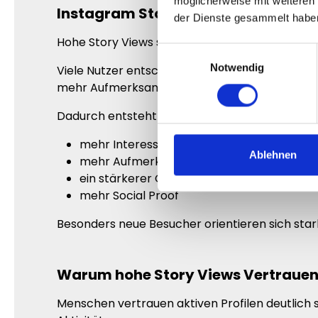
möglicherweise mit weiteren
Instagram Story Views kaufen für
der Dienste gesammelt habe
Hohe Story Views sorgen dafür, dass Inhalte 
Einwilligungsauswahl
Notwendig
Viele Nutzer entscheiden innerhalb weniger Sek
mehr Aufmerksamkeit und wirken aktiver.
Dadurch entsteht häufig:
mehr Interesse am Profil
Ablehnen
mehr Aufmerksamkeit für Inhalte
ein stärkerer Gesamteindruck
mehr Social Proof
Besonders neue Besucher orientieren sich star
Warum hohe Story Views Vertrauen
Menschen vertrauen aktiven Profilen deutlich 