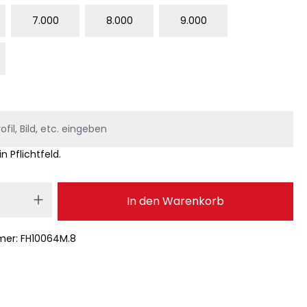
7.000
8.000
9.000
in Pflichtfeld.
 Anzahl: Gib den gewünschten Wert ei
In den Warenkorb
mer:
FH10064M.8