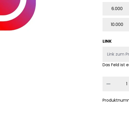
6.000
10.000
LINK
Das Feld ist e
Produkt
Produktnum