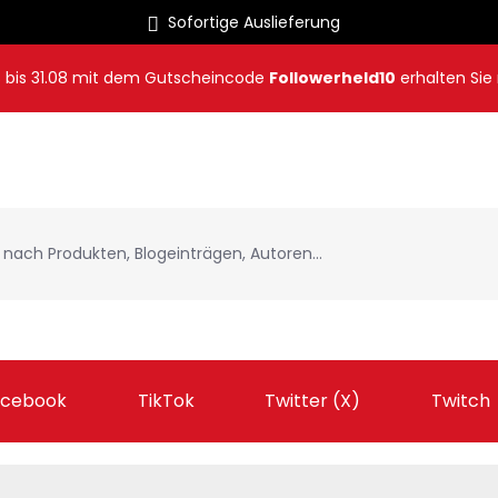
Sofortige Auslieferung
8
bis
31.08
mit dem Gutscheincode
Followerheld10
erhalten Sie
acebook
TikTok
Twitter (X)
Twitch