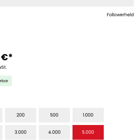
Followerheld
 €*
wSt.
erbar
WÄHLEN
200
500
1.000
3.000
4.000
5.000