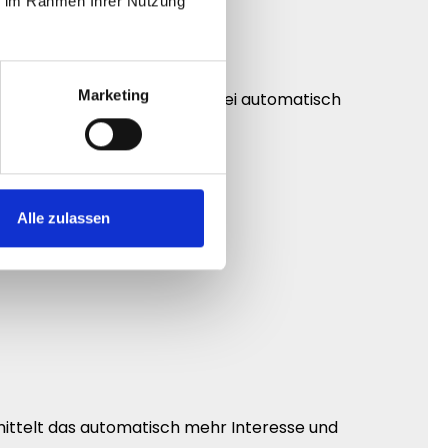
ie im Rahmen Ihrer Nutzung
Marketing
tbarer Reichweite erzeugen dabei automatisch
Alle zulassen
mittelt das automatisch mehr Interesse und