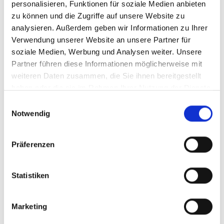
personalisieren, Funktionen für soziale Medien anbieten
zu können und die Zugriffe auf unsere Website zu
lebendiger
analysieren. Außerdem geben wir Informationen zu Ihrer
stärker verbreitet
Verwendung unserer Website an unsere Partner für
interessanter
soziale Medien, Werbung und Analysen weiter. Unsere
moderner
Partner führen diese Informationen möglicherweise mit
Besonders neue Besucher orientieren sich
weiteren Daten zusammen, die Sie ihnen bereitgestellt
stark an solchen Signalen.
haben oder die sie im Rahmen Ihrer Nutzung der Dienste
gesammelt haben.
Einwilligungsauswahl
Notwendig
Instagram Shares kaufen ohne
Passwort
Präferenzen
Für die Bestellung werden keine Zugangsdaten
benötigt. Du musst weder dein Passwort noch
Statistiken
sensible Informationen weitergeben.
Benötigt wird lediglich dein Instagram
Marketing
Beitragslink oder Reel-Link.