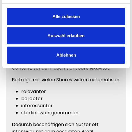
Dadurch bleibt dein Profil geschützt und die
Bestellung kann unkompliziert durchgeführt
Alle zulassen
werden.
Auswahl erlauben
Warum starke Beiträge mehr
Aufmerksamkeit erzeugen
Ablehnen
Auf Instagram zählt heute nicht nur guter
Content, sondern auch sichtbare Aktivität.
Beiträge mit vielen Shares wirken automatisch:
relevanter
beliebter
interessanter
stärker wahrgenommen
Dadurch beschäftigen sich Nutzer oft
intensiver mit dem gesamten Profil.