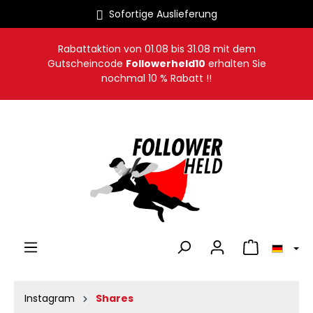
Sofortige Auslieferung
alt springen
Rabattaktion von
01.08
bis
31.08
mit dem
Gutscheincode
Followerheld10
erhalten Sie
nochmal 10 % Rabatt !!
Warenkorb en
Instagram
Shares