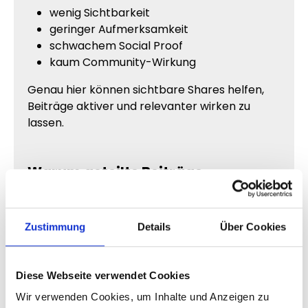
wenig Sichtbarkeit
geringer Aufmerksamkeit
schwachem Social Proof
kaum Community-Wirkung
Genau hier können sichtbare Shares helfen,
Beiträge aktiver und relevanter wirken zu
lassen.
Warum geteilte Beiträge
professioneller wirken
Ein Beitrag mit sichtbaren Shares erzeugt
Zustimmung
Details
Über Cookies
sofort einen anderen Eindruck.
Menschen nehmen Inhalte mit hoher
Diese Webseite verwendet Cookies
Interaktion automatisch stärker wahr.
Wir verwenden Cookies, um Inhalte und Anzeigen zu
Dadurch wirken Beiträge häufig: