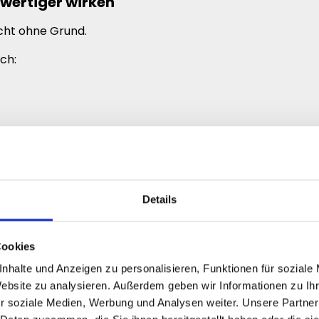
wertiger wirken
cht ohne Grund.
ch:
rtiger als Content ohne sichtbare Aktivität.
uck massiv, wie ein Beitrag wahrgenommen wird.
Details
Aufmerksamkeit
Cookies
nhalte und Anzeigen zu personalisieren, Funktionen für soziale
isch mehr Aufmerksamkeit auf sich.
Website zu analysieren. Außerdem geben wir Informationen zu I
halten, die bereits Interesse erzeugen.
r soziale Medien, Werbung und Analysen weiter. Unsere Partner