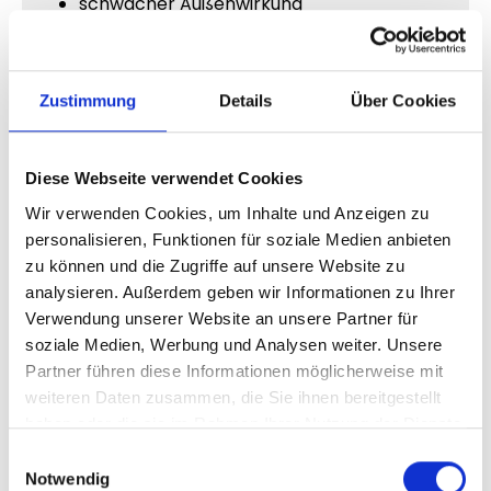
schwacher Außenwirkung
geringem Social Proof
fehlender Profil-Dynamik
Genau deshalb können sichtbare Profilaufrufe
Zustimmung
Details
Über Cookies
einen enormen Unterschied machen.
Diese Webseite verwendet Cookies
Warum Profilbesuche Vertrauen
Wir verwenden Cookies, um Inhalte und Anzeigen zu
erzeugen
personalisieren, Funktionen für soziale Medien anbieten
zu können und die Zugriffe auf unsere Website zu
Menschen vertrauen aktiven Accounts
analysieren. Außerdem geben wir Informationen zu Ihrer
deutlich schneller.
Verwendung unserer Website an unsere Partner für
soziale Medien, Werbung und Analysen weiter. Unsere
Wenn ein Profil regelmäßig besucht wird,
Partner führen diese Informationen möglicherweise mit
entsteht automatisch mehr Interesse und
weiteren Daten zusammen, die Sie ihnen bereitgestellt
Aufmerksamkeit.
haben oder die sie im Rahmen Ihrer Nutzung der Dienste
Dadurch wirken Accounts häufig:
gesammelt haben.
Einwilligungsauswahl
Notwendig
beliebter