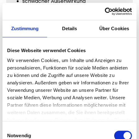
schwacher Außenwirkung
geringem Social Proof
fehlender Profil-Dynamik
Genau deshalb können sichtbare Profilaufrufe
Zustimmung
Details
Über Cookies
einen enormen Unterschied machen.
Diese Webseite verwendet Cookies
Warum Profilbesuche Vertrauen
Wir verwenden Cookies, um Inhalte und Anzeigen zu
erzeugen
personalisieren, Funktionen für soziale Medien anbieten
zu können und die Zugriffe auf unsere Website zu
Menschen vertrauen aktiven Accounts
analysieren. Außerdem geben wir Informationen zu Ihrer
deutlich schneller.
Verwendung unserer Website an unsere Partner für
soziale Medien, Werbung und Analysen weiter. Unsere
Wenn ein Profil regelmäßig besucht wird,
Partner führen diese Informationen möglicherweise mit
entsteht automatisch mehr Interesse und
weiteren Daten zusammen, die Sie ihnen bereitgestellt
Aufmerksamkeit.
haben oder die sie im Rahmen Ihrer Nutzung der Dienste
Dadurch wirken Accounts häufig:
gesammelt haben.
Einwilligungsauswahl
Notwendig
beliebter