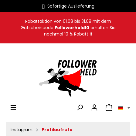
Sofortige Auslieferung
alt springen
Rabattaktion von
01.08
bis
31.08
mit dem
Gutscheincode
Followerheld10
erhalten Sie
nochmal 10 % Rabatt !!
Warenkorb en
Instagram
Profilaufrufe