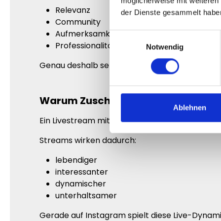
möglicherweise mit weiteren
Relevanz
der Dienste gesammelt habe
Community
Aufmerksamkeit
Einwilligungsauswahl
Professionalität
Notwendig
Genau deshalb setzen viele erfolgreiche Accoun
Warum Zuschauerzahlen die Stimmu
Ablehnen
Ein Livestream mit aktiven Zuschauern erzeu
Streams wirken dadurch:
lebendiger
interessanter
dynamischer
unterhaltsamer
Gerade auf Instagram spielt diese Live-Dynami