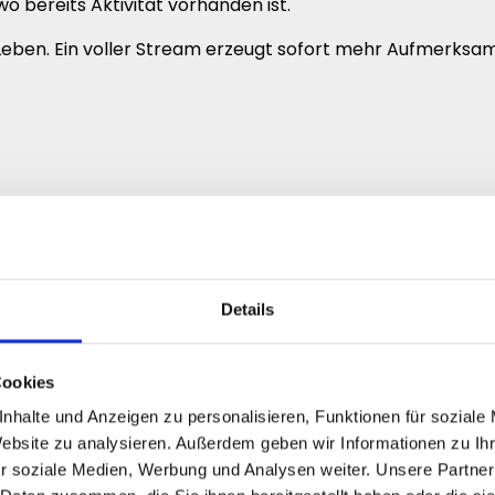
 bereits Aktivität vorhanden ist.
Leben. Ein voller Stream erzeugt sofort mehr Aufmerksamk
k an solchen Signalen.
Details
 einen professionelleren Auftritt
Cookies
barsten Bereichen auf Instagram.
nhalte und Anzeigen zu personalisieren, Funktionen für soziale
iv, wie ein Profil wahrgenommen wird.
Website zu analysieren. Außerdem geben wir Informationen zu I
r soziale Medien, Werbung und Analysen weiter. Unsere Partner