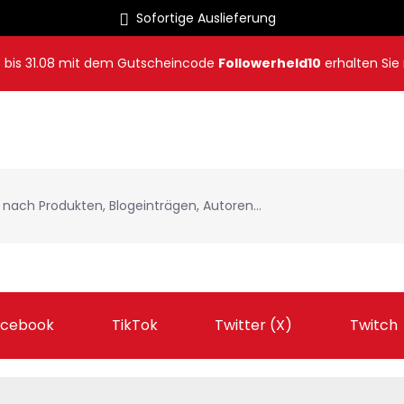
Sofortige Auslieferung
8
bis
31.08
mit dem Gutscheincode
Followerheld10
erhalten Sie
acebook
TikTok
Twitter (X)
Twitch