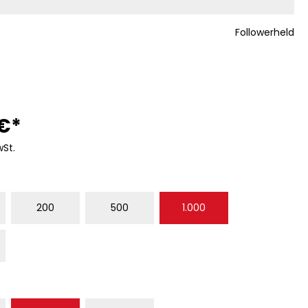
Followerheld
 €*
wSt.
WÄHLEN
200
500
1.000
HLEN