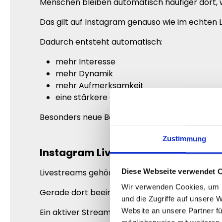
Menschen bleiben automatisch häufiger dort, wo
Das gilt auf Instagram genauso wie im echten 
Dadurch entsteht automatisch:
mehr Interesse
mehr Dynamik
mehr Aufmerksamkeit
eine stärkere Community-Wirkung
Besonders neue Besucher orientieren sich star
Zustimmung
Instagram Live Zuschauer kaufen für
Diese Webseite verwendet 
Livestreams gehören mittlerweile zu den sicht
Wir verwenden Cookies, um I
Gerade dort beeinflusst die Außenwirkung mass
und die Zugriffe auf unsere 
Website an unsere Partner fü
Ein aktiver Stream vermittelt sofort: