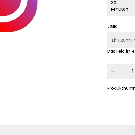
30
Minuten
LINK
Das Feld ist e
Produkt
Produktnum