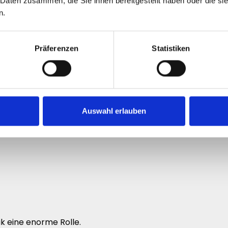
 Daten zusammen, die Sie ihnen bereitgestellt haben oder die s
n.
Präferenzen
Statistiken
ts gezielt auf starke Live-Präsenz.
ng eines Lives verändern
Auswahl erlauben
gt automatisch eine komplett andere Atmosphäre.
k eine enorme Rolle.