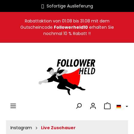
Sofortige Auslieferung
alt springen
Rabattaktion von
01.08
bis
31.08
mit dem
Gutscheincode
Followerheld10
erhalten Sie
nochmal 10 % Rabatt !!
Warenkorb en
Instagram
Live Zuschauer