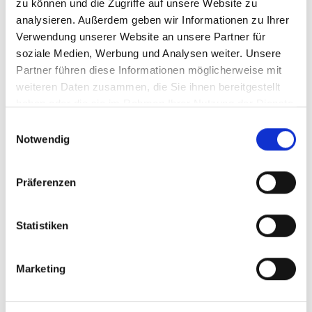
zu können und die Zugriffe auf unsere Website zu
Ein Live mit vielen Zuschauern wirkt häufig:
analysieren. Außerdem geben wir Informationen zu Ihrer
vertrauenswürdiger
Verwendung unserer Website an unsere Partner für
stärker etabliert
soziale Medien, Werbung und Analysen weiter. Unsere
community-orientierter
Partner führen diese Informationen möglicherweise mit
professioneller
weiteren Daten zusammen, die Sie ihnen bereitgestellt
haben oder die sie im Rahmen Ihrer Nutzung der Dienste
Besonders Business-Accounts profitieren
gesammelt haben.
Einwilligungsauswahl
davon enorm.
Notwendig
Instagram Live Zuschauer kaufen
Präferenzen
ohne Passwort
Für die Bestellung werden keine Zugangsdaten
Statistiken
benötigt. Du musst weder dein Passwort noch
sensible Informationen weitergeben.
Marketing
Benötigt wird lediglich dein Instagram
Benutzername oder dein aktueller Livestream.