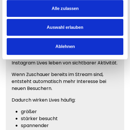
Dadurch bleibt dein Profil geschützt und die
Alle zulassen
Bestellung kann unkompliziert durchgeführt
werden.
Auswahl erlauben
Warum starke Livestreams mehr
Ablehnen
Aufmerksamkeit erzeugen
Instagram Lives leben von sichtbarer Aktivität.
Wenn Zuschauer bereits im Stream sind,
entsteht automatisch mehr Interesse bei
neuen Besuchern.
Dadurch wirken Lives häufig:
größer
stärker besucht
spannender