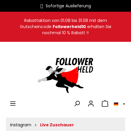
Sofortige Auslieferung
alt springen
Rabattaktion von
01.08
bis
31.08
mit dem
Gutscheincode
Followerheld10
erhalten Sie
nochmal 10 % Rabatt !!
Warenkorb en
Instagram
Live Zuschauer