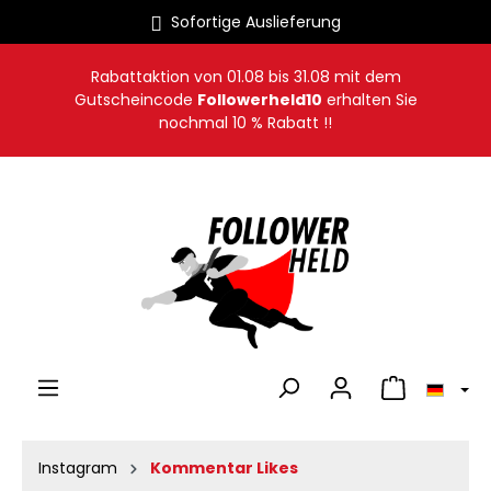
Sofortige Auslieferung
alt springen
Rabattaktion von
01.08
bis
31.08
mit dem
Gutscheincode
Followerheld10
erhalten Sie
nochmal 10 % Rabatt !!
Warenkorb en
Instagram
Kommentar Likes