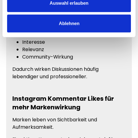
sichtbar positiv bewertet haben.
Auswahl erlauben
Kommentare mit Likes vermitteln
automatisch:
Ablehnen
Aufmerksamkeit
Interesse
Relevanz
Community-Wirkung
Dadurch wirken Diskussionen häufig
lebendiger und professioneller.
Instagram Kommentar Likes für
mehr Markenwirkung
Marken leben von Sichtbarkeit und
Aufmerksamkeit.