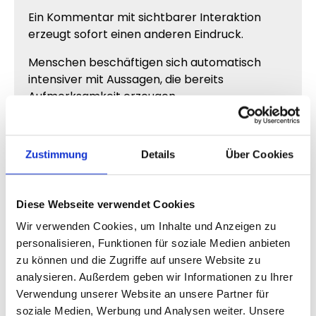
Ein Kommentar mit sichtbarer Interaktion
erzeugt sofort einen anderen Eindruck.
Menschen beschäftigen sich automatisch
intensiver mit Aussagen, die bereits
Aufmerksamkeit erzeugen.
Dadurch wirken Kommentare häufig:
glaubwürdiger
Zustimmung
Details
Über Cookies
interessanter
relevanter
stärker wahrgenommen
Diese Webseite verwendet Cookies
Wir verwenden Cookies, um Inhalte und Anzeigen zu
Besonders bei Business-Posts oder viralen
personalisieren, Funktionen für soziale Medien anbieten
Beiträgen spielt dieser Effekt eine enorme
zu können und die Zugriffe auf unsere Website zu
Rolle.
analysieren. Außerdem geben wir Informationen zu Ihrer
Verwendung unserer Website an unsere Partner für
soziale Medien, Werbung und Analysen weiter. Unsere