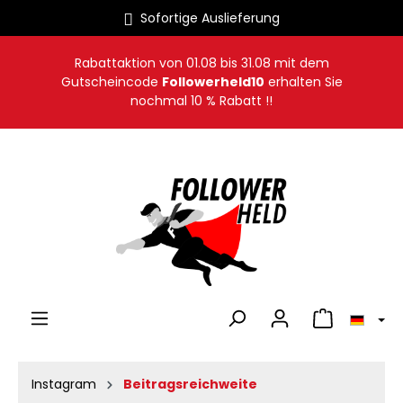
Sofortige Auslieferung
alt springen
Rabattaktion von
01.08
bis
31.08
mit dem
Gutscheincode
Followerheld10
erhalten Sie
nochmal 10 % Rabatt !!
Warenkorb en
Instagram
Beitragsreichweite