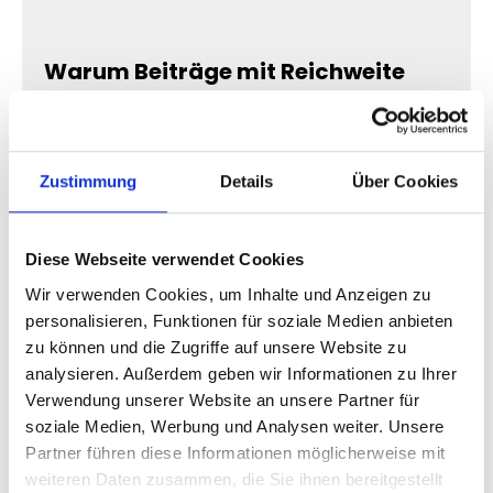
Warum Beiträge mit Reichweite
populärer wirken
Menschen verbinden sichtbare Reichweite
automatisch mit Interesse und Relevanz.
Zustimmung
Details
Über Cookies
Ein Beitrag, der viele Menschen erreicht, wirkt
häufig:
Diese Webseite verwendet Cookies
beliebter
Wir verwenden Cookies, um Inhalte und Anzeigen zu
stärker wahrgenommen
personalisieren, Funktionen für soziale Medien anbieten
trendiger
zu können und die Zugriffe auf unsere Website zu
erfolgreicher
analysieren. Außerdem geben wir Informationen zu Ihrer
Verwendung unserer Website an unsere Partner für
Dadurch beschäftigen sich Nutzer oft
soziale Medien, Werbung und Analysen weiter. Unsere
intensiver mit dem gesamten Profil.
Partner führen diese Informationen möglicherweise mit
weiteren Daten zusammen, die Sie ihnen bereitgestellt