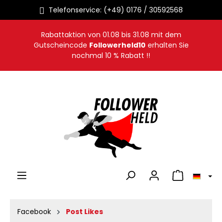
Telefonservice: (+49) 0176 / 30592568
alt springen
Rabattaktion von
01.08
bis
31.08
mit dem
Gutscheincode
Followerheld10
erhalten Sie
nochmal 10 % Rabatt !!
Warenkorb en
Facebook
Post Likes