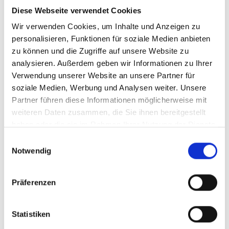
Diese Webseite verwendet Cookies
500
1.000
Wir verwenden Cookies, um Inhalte und Anzeigen zu
personalisieren, Funktionen für soziale Medien anbieten
2.000
3.000
zu können und die Zugriffe auf unsere Website zu
analysieren. Außerdem geben wir Informationen zu Ihrer
4.000
5.000
Verwendung unserer Website an unsere Partner für
soziale Medien, Werbung und Analysen weiter. Unsere
LINK
Partner führen diese Informationen möglicherweise mit
weiteren Daten zusammen, die Sie ihnen bereitgestellt
haben oder die sie im Rahmen Ihrer Nutzung der Dienste
gesammelt haben.
Einwilligungsauswahl
Das Feld ist ein Pflichtfeld.
Notwendig
Produkt Anzahl: Gib den gewünschten 
Präferenzen
Statistiken
In den Warenkorb