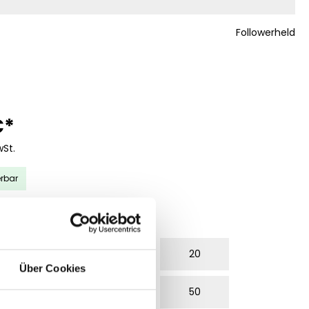
Followerheld
€*
wSt.
erbar
WÄHLEN
10
15
20
Über Cookies
30
40
50