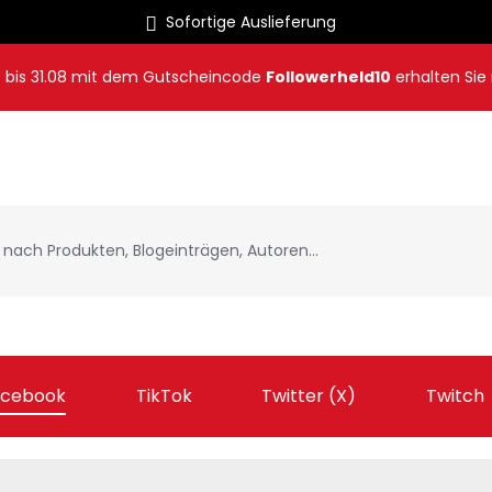
Sofortige Auslieferung
8
bis
31.08
mit dem Gutscheincode
Followerheld10
erhalten Sie
acebook
TikTok
Twitter (X)
Twitch