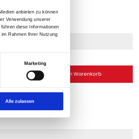
100
 Medien anbieten zu können
hrer Verwendung unserer
 führen diese Informationen
ie im Rahmen Ihrer Nutzung
in Pflichtfeld.
Marketing
 Anzahl: Gib den gewünschten Wert ei
In den Warenkorb
mer:
FH10060M.6
Alle zulassen