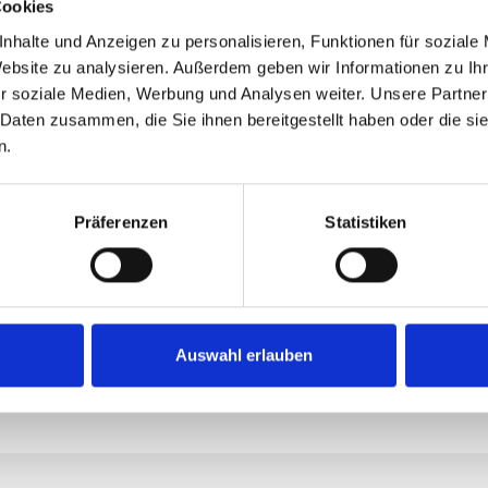
Cookies
75
nhalte und Anzeigen zu personalisieren, Funktionen für soziale
Website zu analysieren. Außerdem geben wir Informationen zu I
r soziale Medien, Werbung und Analysen weiter. Unsere Partner
LINK
 Daten zusammen, die Sie ihnen bereitgestellt haben oder die s
n.
Das Feld ist e
Präferenzen
Statistiken
Produkt
Produktnum
Auswahl erlauben