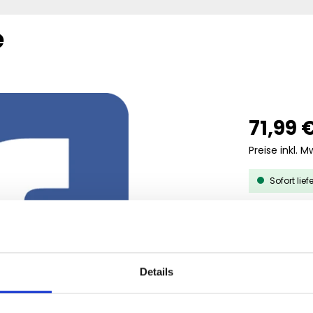
e
71,99 
Preise inkl. M
Sofort lief
AUS
MENGE
5
Details
25