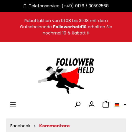
Telefonservice: (+49) 0176 / 30592568
alt springen
Rabattaktion von
01.08
bis
31.08
mit dem
Gutscheincode
Followerheld10
erhalten Sie
nochmal 10 % Rabatt !!
Warenkorb en
Facebook
Kommentare