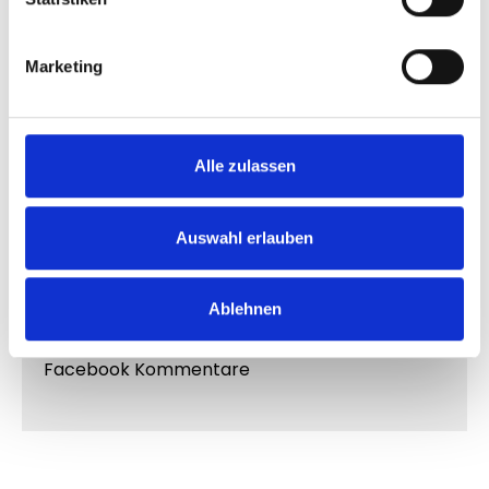
In den Warenkorb
Marketing
Produktnummer:
FH10060M.4
Alle zulassen
Auswahl erlauben
Produktinformationen
Ablehnen
"Facebook Kommentare"
Facebook Kommentare