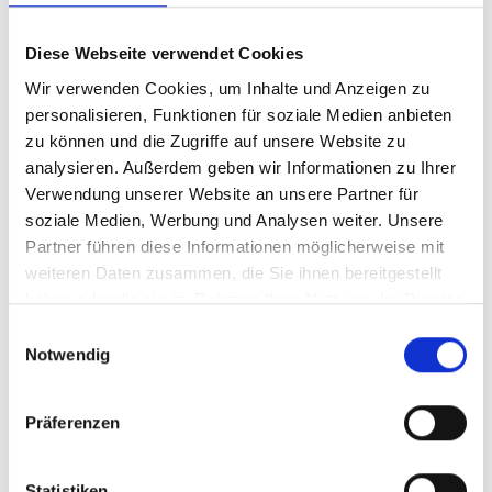
15
20
Diese Webseite verwendet Cookies
25
30
Wir verwenden Cookies, um Inhalte und Anzeigen zu
personalisieren, Funktionen für soziale Medien anbieten
zu können und die Zugriffe auf unsere Website zu
40
50
analysieren. Außerdem geben wir Informationen zu Ihrer
Verwendung unserer Website an unsere Partner für
75
100
soziale Medien, Werbung und Analysen weiter. Unsere
Partner führen diese Informationen möglicherweise mit
weiteren Daten zusammen, die Sie ihnen bereitgestellt
LINK
haben oder die sie im Rahmen Ihrer Nutzung der Dienste
gesammelt haben.
Einwilligungsauswahl
Notwendig
Das Feld ist ein Pflichtfeld.
Präferenzen
Produkt Anzahl: Gib den gewünschten 
Statistiken