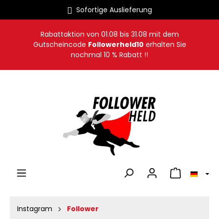
Sofortige Auslieferung
alt springen
Rabattaktion von
01.08
bis
31.08
mit dem
Gutscheincode
Followerheld10
erhalten Sie
nochmal 10 % Rabatt !!
Warenkorb en
Instagram
Follower