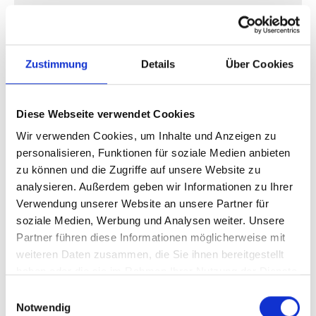
Warum deutsche Follower
professioneller wirken
Zustimmung
Details
Über Cookies
Ein deutschsprachiges Profil mit einer
überwiegend deutschen Community wirkt
Diese Webseite verwendet Cookies
deutlich natürlicher.
Wir verwenden Cookies, um Inhalte und Anzeigen zu
Dadurch entsteht automatisch ein
personalisieren, Funktionen für soziale Medien anbieten
glaubwürdigerer Eindruck.
zu können und die Zugriffe auf unsere Website zu
analysieren. Außerdem geben wir Informationen zu Ihrer
Besonders wichtig für:
Verwendung unserer Website an unsere Partner für
soziale Medien, Werbung und Analysen weiter. Unsere
Business-Accounts
Partner führen diese Informationen möglicherweise mit
Influencer
weiteren Daten zusammen, die Sie ihnen bereitgestellt
lokale Unternehmen
haben oder die sie im Rahmen Ihrer Nutzung der Dienste
deutsche Creator
gesammelt haben.
Marken mit deutschsprachiger Zielgruppe
Einwilligungsauswahl
Notwendig