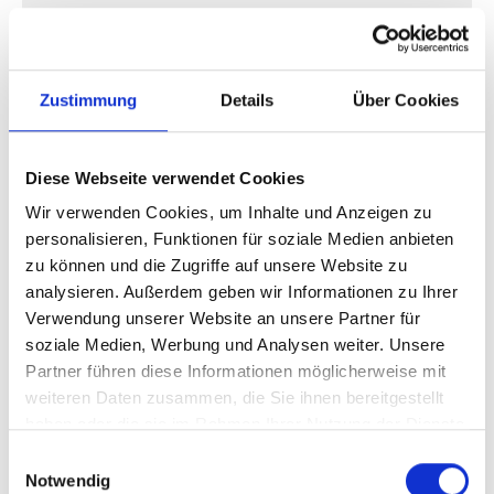
Warum deutsche Follower
professioneller wirken
Zustimmung
Details
Über Cookies
Ein deutschsprachiges Profil mit einer
überwiegend deutschen Community wirkt
Diese Webseite verwendet Cookies
deutlich natürlicher.
Wir verwenden Cookies, um Inhalte und Anzeigen zu
Dadurch entsteht automatisch ein
personalisieren, Funktionen für soziale Medien anbieten
glaubwürdigerer Eindruck.
zu können und die Zugriffe auf unsere Website zu
analysieren. Außerdem geben wir Informationen zu Ihrer
Besonders wichtig für:
Verwendung unserer Website an unsere Partner für
soziale Medien, Werbung und Analysen weiter. Unsere
Business-Accounts
Partner führen diese Informationen möglicherweise mit
Influencer
weiteren Daten zusammen, die Sie ihnen bereitgestellt
lokale Unternehmen
haben oder die sie im Rahmen Ihrer Nutzung der Dienste
deutsche Creator
gesammelt haben.
Marken mit deutschsprachiger Zielgruppe
Einwilligungsauswahl
Notwendig