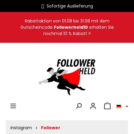
Sofortige Auslieferung
alt springen
Rabattaktion von
01.08
bis
31.08
mit dem
Gutscheincode
Followerheld10
erhalten Sie
nochmal 10 % Rabatt !!
Warenkorb en
Instagram
Follower