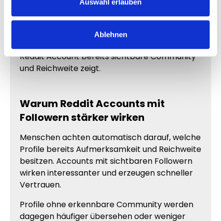
Mehr Follower verbessern die Wahrnehmung
Auswahl erlauben
deiner Inhalte und sorgen dafür, dass dein
Profil aktiver erscheint.
Ablehnen
Besonders Marken profitieren davon, wenn ihr
Reddit Account bereits sichtbare Community
und Reichweite zeigt.
Warum Reddit Accounts mit
Followern stärker wirken
Menschen achten automatisch darauf, welche
Profile bereits Aufmerksamkeit und Reichweite
besitzen. Accounts mit sichtbaren Followern
wirken interessanter und erzeugen schneller
Vertrauen.
Profile ohne erkennbare Community werden
dagegen häufiger übersehen oder weniger