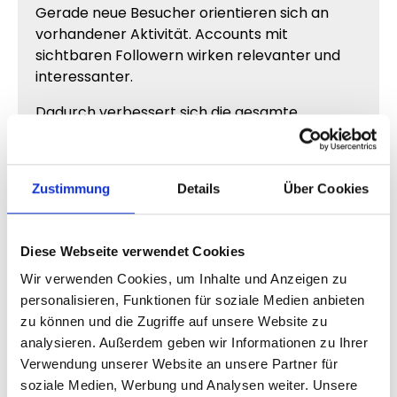
Gerade neue Besucher orientieren sich an
vorhandener Aktivität. Accounts mit
sichtbaren Followern wirken relevanter und
interessanter.
Dadurch verbessert sich die gesamte
Wahrnehmung deines Reddit Profils.
Zustimmung
Details
Über Cookies
Reddit Follower für neue Accounts
Neue Reddit Accounts haben häufig das
Diese Webseite verwendet Cookies
Problem, dass sie kaum Aufmerksamkeit
erhalten. Selbst gute Inhalte wirken dadurch
Wir verwenden Cookies, um Inhalte und Anzeigen zu
oft kleiner oder weniger relevant.
personalisieren, Funktionen für soziale Medien anbieten
zu können und die Zugriffe auf unsere Website zu
Mehr
Reddit Follower
helfen dir dabei, dein
analysieren. Außerdem geben wir Informationen zu Ihrer
Profil direkt stärker erscheinen zu lassen und
Verwendung unserer Website an unsere Partner für
einen besseren ersten Eindruck aufzubauen.
soziale Medien, Werbung und Analysen weiter. Unsere