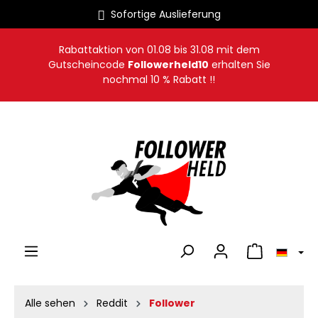
Sofortige Auslieferung
alt springen
Rabattaktion von
01.08
bis
31.08
mit dem
Gutscheincode
Followerheld10
erhalten Sie
nochmal 10 % Rabatt !!
Warenkorb en
Alle sehen
Reddit
Follower